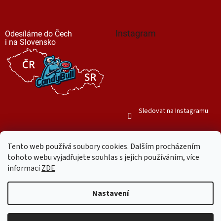
Instagram
Odesíláme do Čech
i na Slovensko
Sledovat na Instagramu
Tento web používá soubory cookies. Dalším procházením
tohoto webu vyjadřujete souhlas s jejich používáním, více
informací
ZDE
Vytvořil Shoptet
Nastavení
Copyright 2026
Mr. Candy Bull
. Všechna práva vyhrazena.
Upravit
nastavení cookies