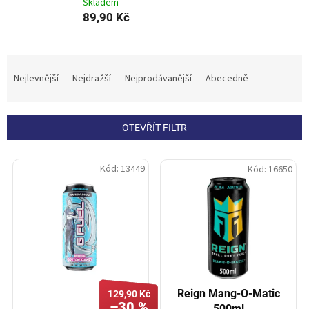
Skladem
89,90 Kč
Ř
a
Nejlevnější
Nejdražší
Nejprodávanější
Abecedně
z
e
n
OTEVŘÍT FILTR
í
p
V
r
Kód:
13449
Kód:
16650
ý
o
p
d
i
u
s
k
p
t
r
ů
o
d
Reign Mang-O-Matic
129,90 Kč
u
–30 %
500ml