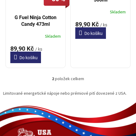
k
t
Skladem
ů
G Fuel Ninja Cotton
89,90 Kč
Candy 473ml
/ ks
Do košíku
Skladem
89,90 Kč
/ ks
Do košíku
2
položek celkem
O
v
l
Limitované energetické nápoje nebo prémiové pití dovezené z USA.
á
d
Z
a
á
c
p
í
a
p
t
r