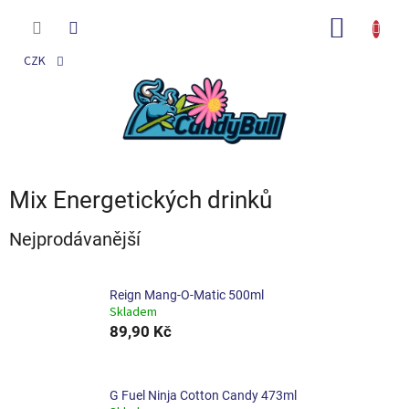
Přejít
na
NÁKUP
obsah
KOŠÍK
CZK
Mix Energetických drinků
Nejprodávanější
Reign Mang-O-Matic 500ml
Skladem
89,90 Kč
G Fuel Ninja Cotton Candy 473ml