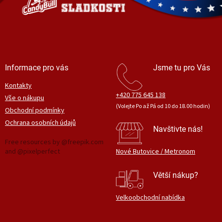
í
v
k
y
v
ý
p
i
Informace pro vás
Jsme tu pro Vás
s
u
Kontakty
+420 775 645 138
Vše o nákupu
(Volejte Po až Pá od 10 do 18.00 hodin)
Obchodní podmínky
Ochrana osobních údajů
Navštivte nás!
Free resources by @freepik.com
and @pixelperfect
Nové Butovice / Metronom
Větší nákup?
Velkoobchodní nabídka