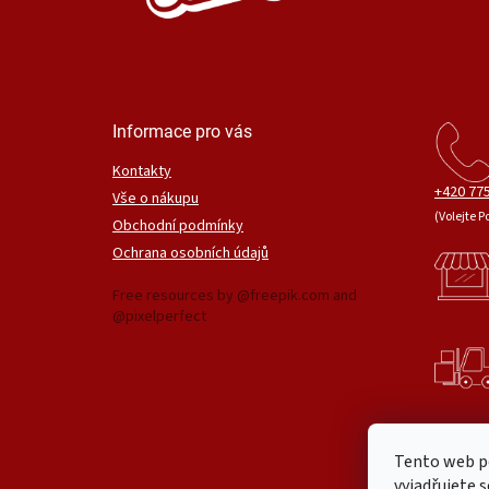
Informace pro vás
Kontakty
+420 775
Vše o nákupu
(Volejte P
Obchodní podmínky
Ochrana osobních údajů
Free resources by @freepik.com and
@pixelperfect
Tento web p
vyjadřujete s