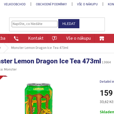
VELKOOBCHOD
OBCHODNÍ PODMÍNKY
VŠE O NÁKUPU
KON
HLEDAT
tba
Kontakt
Vše o nákupu
r
Monster Lemon Dragon Ice Tea 473ml
ster Lemon Dragon Ice Tea 473ml
13664
ka:
Monster
ka
Detailní 
159
Měrná
33,62 Kč
cena:
Sklade