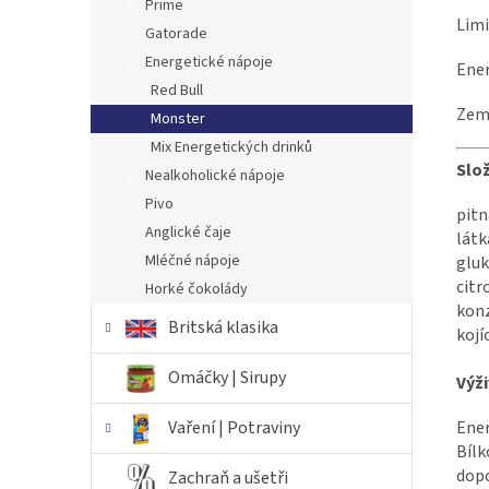
Prime
Limi
Gatorade
Energetické nápoje
Ener
Red Bull
Země
Monster
Mix Energetických drinků
Slo
Nealkoholické nápoje
Pivo
pitn
Anglické čaje
látk
Mléčné nápoje
gluk
citr
Horké čokolády
konz
Britská klasika
kojí
Omáčky | Sirupy
Výži
Ener
Vaření | Potraviny
Bílk
dopo
Zachraň a ušetři