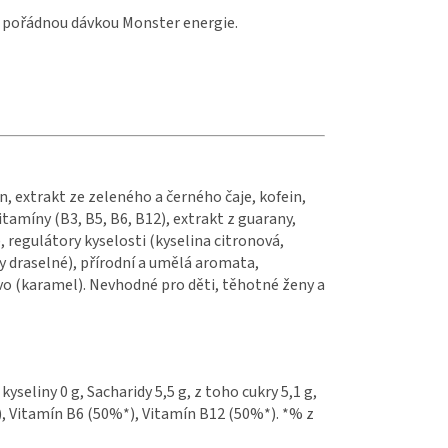
 s pořádnou dávkou Monster energie.
n, extrakt ze zeleného a černého čaje, kofein,
itamíny (B3, B5, B6, B12), extrakt z guarany,
 regulátory kyselosti (kyselina citronová,
y draselné), přírodní a umělá aromata,
ivo (karamel). Nevhodné pro děti, těhotné ženy a
seliny 0 g, Sacharidy 5,5 g, z toho cukry 5,1 g,
*), Vitamín B6 (50%*), Vitamín B12 (50%*). *% z