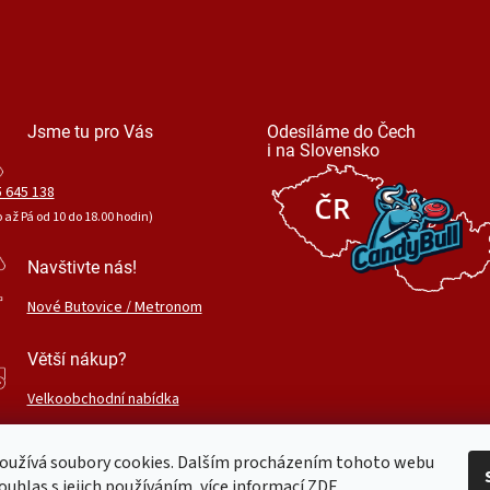
Jsme tu pro Vás
Odesíláme do Čech
i na Slovensko
 645 138
o až Pá od 10 do 18.00 hodin)
Navštivte nás!
Nové Butovice / Metronom
Větší nákup?
Velkoobchodní nabídka
oužívá soubory cookies. Dalším procházením tohoto webu
ouhlas s jejich používáním, více informací
ZDE