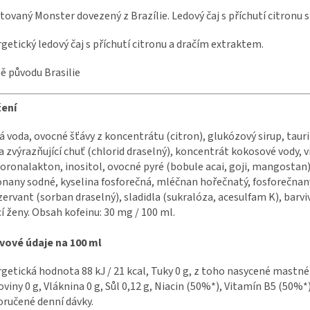
tovaný Monster dovezený z Brazílie. Ledový čaj s příchutí citronu
getický ledový čaj s příchutí citronu a dračím extraktem.
 původu Brasilie
žení
á voda, ovocné šťávy z koncentrátu (citron), glukózový sirup, tauri
a zvýrazňující chuť (chlorid draselný), koncentrát kokosové vody, v
oronalakton, inositol, ovocné pyré (bobule acai, goji, mangostan),
onany sodné, kyselina fosforečná, mléčnan hořečnatý, fosforečnan
ervant (sorban draselný), sladidla (sukralóza, acesulfam K), barv
cí ženy. Obsah kofeinu: 30 mg / 100 ml.
vové údaje na 100 ml
getická hodnota 88 kJ / 21 kcal, Tuky 0 g, z toho nasycené mastné ky
oviny 0 g, Vláknina 0 g, Sůl 0,12 g, Niacin (50%*), Vitamín B5 (50%
ručené denní dávky.