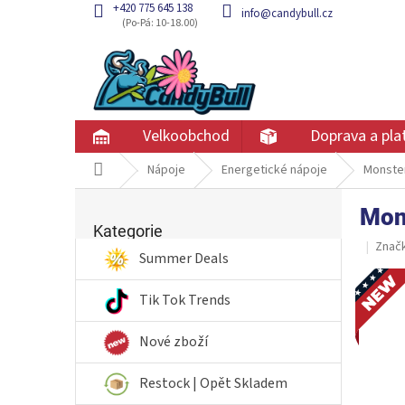
Přejít
+420 775 645 138
info@candybull.cz
na
obsah
Velkoobchod
Doprava a pla
Domů
Nápoje
Energetické nápoje
Monste
P
Mon
Přeskočit
o
kategorie
Kategorie
s
Znač
t
Summer Deals
r
Novin
a
Tik Tok Trends
n
n
Nové zboží
í
p
Restock | Opět Skladem
a