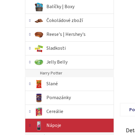
n
Balíčky | Boxy
e
l
Čokoládové zboží
Reese's | Hershey's
Sladkosti
Jelly Belly
Harry Potter
Slané
Pomazánky
Po
Cereálie
Nápoje
Det