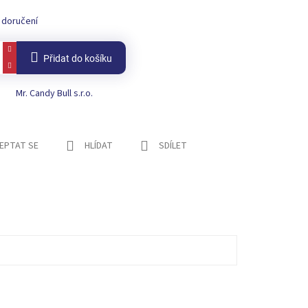
 doručení
Přidat do košíku
Mr. Candy Bull s.r.o.
EPTAT SE
HLÍDAT
SDÍLET