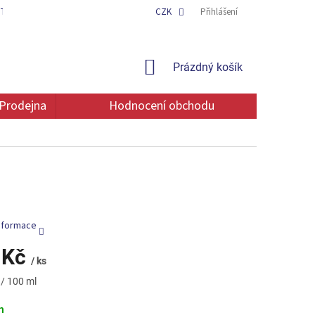
TAKT
OCHRANA OSOBNÍCH ÚDAJŮ
CZK
Přihlášení
NÁKUPNÍ
Prázdný košík
KOŠÍK
Prodejna
Hodnocení obchodu
informace
 Kč
/ ks
 / 100 ml
m