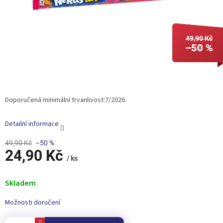
49,90 Kč
–50 %
Doporučená minimální trvanlivost:7/2026
Detailní informace
49,90 Kč
–50 %
24,90 Kč
/ ks
Měrná
cena:
Skladem
Možnosti doručení