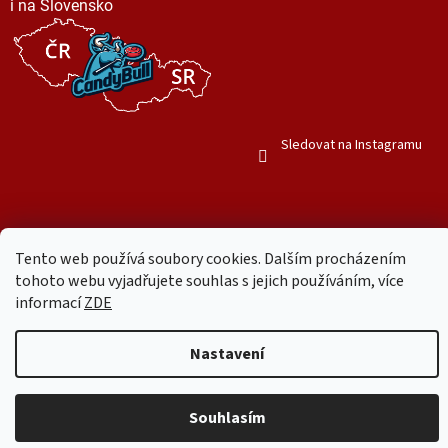
i na Slovensko
Sledovat na Instagramu
Tento web používá soubory cookies. Dalším procházením
Vytvořil Shoptet
tohoto webu vyjadřujete souhlas s jejich používáním, více
informací
ZDE
Copyright 2026
Mr. Candy Bull
. Všechna práva vyhrazena.
Upravit
Nastavení
nastavení cookies
Používáme
ověření věku Adulto
Souhlasím