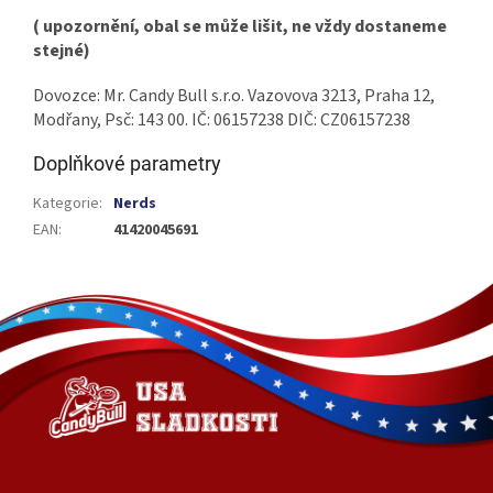
( upozornění, obal se může lišit, ne vždy dostaneme
stejné)
Dovozce: Mr. Candy Bull s.r.o. Vazovova 3213, Praha 12,
Modřany, Psč: 143 00. IČ: 06157238 DIČ: CZ06157238
Doplňkové parametry
Kategorie
:
Nerds
EAN
:
41420045691
Z
á
p
a
t
í