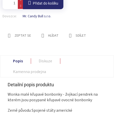
Přidat do košíku
Dovozce:
Mr. Candy Bull s.r.o.
ZEPTAT SE
HLÍDAT
SDÍLET
Popis
Diskuze
Kamenna prodejna
Detailní popis produktu
Wonka malé křupavé bonbonky - žvýkací pendrek na
kterém jsou posypané křupavé ovocné bonbonky
Země původu Spojené státy americké