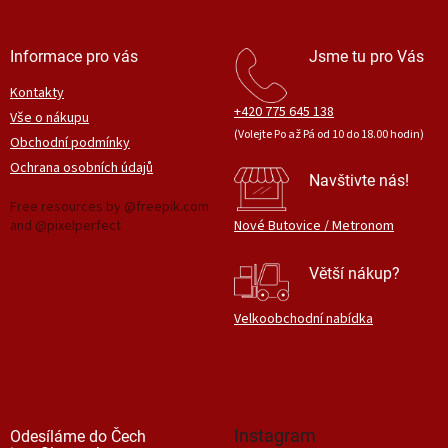
Informace pro vás
Jsme tu pro Vás
Kontakty
+420 775 645 138
Vše o nákupu
(Volejte Po až Pá od 10 do 18.00 hodin)
Obchodní podmínky
Ochrana osobních údajů
Navštivte nás!
Free resources by @freepik.com
and @pixelperfect
Nové Butovice / Metronom
Větší nákup?
Velkoobchodní nabídka
Instagram
Odesíláme do Čech