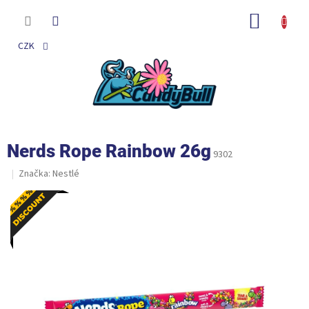
Přejít
na
NÁKUP
obsah
KOŠÍK
CZK
Nerds Rope Rainbow 26g
9302
Značka:
Nestlé
Akce