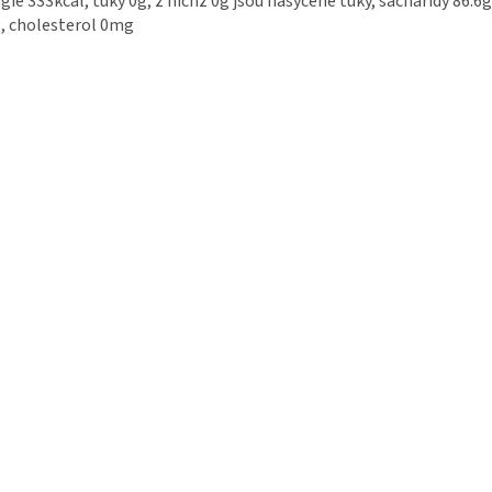
gie 333kcal, tuky 0g, z nichž 0g jsou nasycené tuky, sacharidy 86.6g,
, cholesterol 0mg