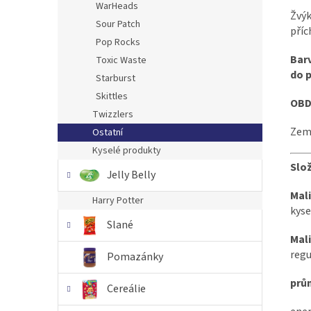
WarHeads
Žvýk
Sour Patch
příc
Pop Rocks
Barv
Toxic Waste
do 
Starburst
Skittles
OBD
Twizzlers
Země
Ostatní
Kyselé produkty
Slož
Jelly Belly
Mal
Harry Potter
kyse
Slané
Mali
regu
Pomazánky
prů
Cereálie