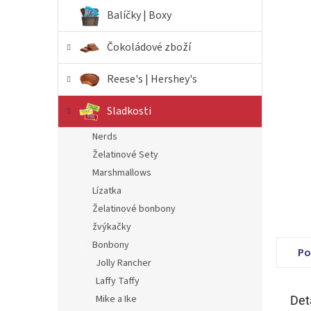
n
Balíčky | Boxy
e
l
Čokoládové zboží
Reese's | Hershey's
Sladkosti
Nerds
Želatinové Sety
Marshmallows
Lízatka
Želatinové bonbony
žvýkačky
Bonbony
Po
Jolly Rancher
Laffy Taffy
Mike a Ike
Det