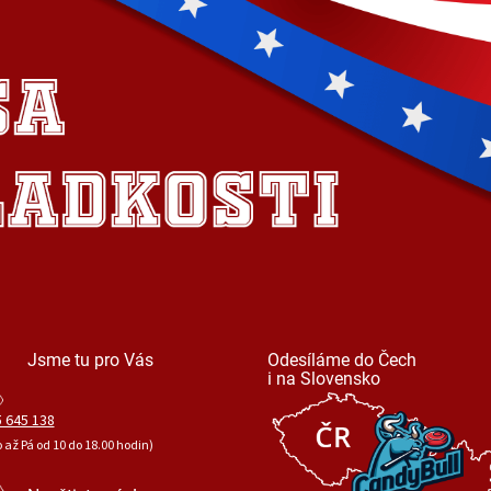
Jsme tu pro Vás
Odesíláme do Čech
i na Slovensko
 645 138
o až Pá od 10 do 18.00 hodin)