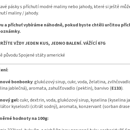
avé pásky s příchutí modré maliny nebo jahody, které si ještě m
hutí maliny / jahody.
u a příchuť vybíráme náhodně, pokud byste chtěli určitou přích
poznámky.
RŽÍTE VŽDY JEDEN KUS, JEDNO BALENÍ. VÁŽÍCÍ 67G
 původu Spojené státy americké
ení:
inové bonbonky
: glukózový sirup, cukr, voda, želatina, zvlhčovadl
lina jablečná), aromata, zahušťovadlo (pektin), barvivo (
E133
).
nový gel:
cukr, dextrin, voda, glukózový sirup, kyselina (kyselina
látor kyselosti (citrát sodný), aromata, konzervant (sorban drasel
měrné hodnoty na 100g: