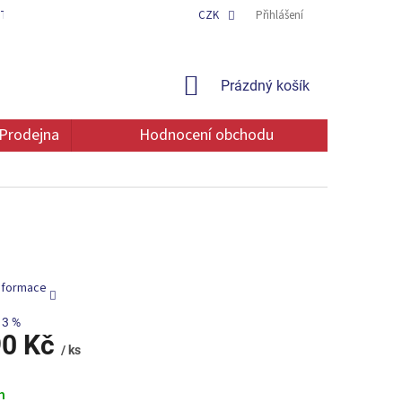
TAKT
OCHRANA OSOBNÍCH ÚDAJŮ
CZK
Přihlášení
NÁKUPNÍ
Prázdný košík
KOŠÍK
Prodejna
Hodnocení obchodu
informace
13 %
90 Kč
/ ks
m