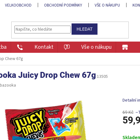
VELKOOBCHOD
OBCHODNÍ PODMÍNKY
VŠE O NÁKUPU
KON
HLEDAT
tba
Kontakt
Vše o nákupu
rop Chew 67g
ooka Juicy Drop Chew 67g
13505
bazooka
Detailní 
69 Kč
–
59,
Měrná
cena:
Sklade