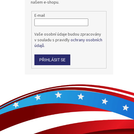
našem e-shopu.
E-mail
Vaše osobní údaje budou zpracovány
v souladu s pravidly
ochrany osobních
údajů.
PŘIHLÁSIT SE
Z
á
p
a
t
í