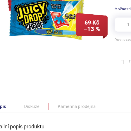
Možnosti
69 Kč
–13 %
Dovozce:
Z
pis
Diskuze
Kamenna prodejna
ailní popis produktu