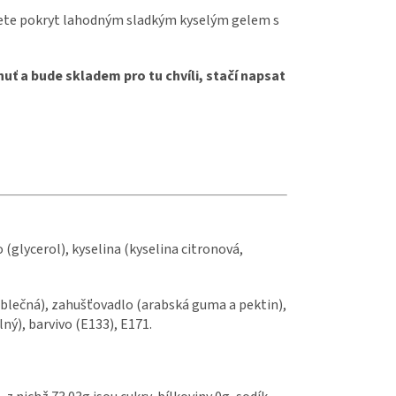
ůžete pokryt lahodným sladkým kyselým gelem s
uť a bude skladem pro tu chvíli, stačí napsat
o (glycerol), kyselina (kyselina citronová,
 jablečná), zahušťovadlo (arabská guma a pektin),
ný), barvivo (E133), E171.