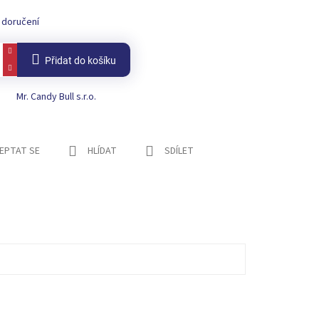
 doručení
Přidat do košíku
Mr. Candy Bull s.r.o.
EPTAT SE
HLÍDAT
SDÍLET