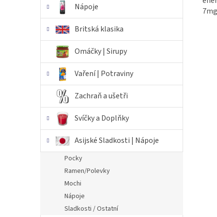
ener
Nápoje
7mg
Britská klasika
Omáčky | Sirupy
Vaření | Potraviny
Zachraň a ušetři
Svíčky a Doplňky
Asijské Sladkosti | Nápoje
Pocky
Ramen/Polevky
Mochi
Nápoje
Sladkosti / Ostatní