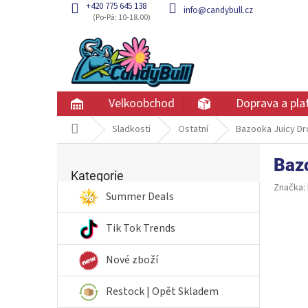
Přejít
+420 775 645 138
info@candybull.cz
na
obsah
Velkoobchod
Doprava a pla
Domů
Sladkosti
Ostatní
Bazooka Juicy D
P
Baz
Přeskočit
o
kategorie
Kategorie
s
Značka:
t
Summer Deals
r
a
Tik Tok Trends
n
n
Nové zboží
í
p
Restock | Opět Skladem
a