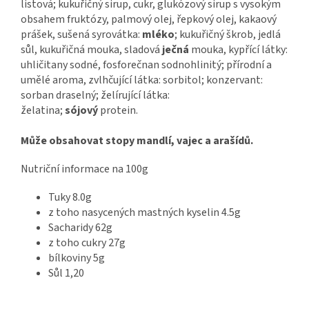
listová; kukuřičný sirup, cukr, glukózový sirup s vysokým
obsahem fruktózy, palmový olej, řepkový olej, kakaový
prášek, sušená syrovátka:
mléko
; kukuřičný škrob, jedlá
sůl, kukuřičná mouka, sladová
ječná
mouka, kypřící látky:
uhličitany sodné, fosforečnan sodnohlinitý; přírodní a
umělé aroma, zvlhčující látka: sorbitol; konzervant:
sorban draselný; želírující látka:
želatina;
sójový
protein.
Může obsahovat stopy mandlí, vajec a arašídů.
Nutriční informace na 100g
Tuky 8.0g
z toho nasycených mastných kyselin 4.5g
Sacharidy 62g
z toho cukry 27g
bílkoviny 5g
Sůl 1,20