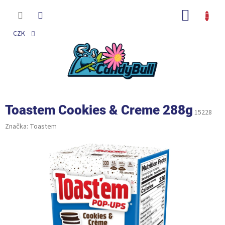
Přejít
na
NÁKUP
obsah
KOŠÍK
CZK
Toastem Cookies & Creme 288g
15228
Značka:
Toastem