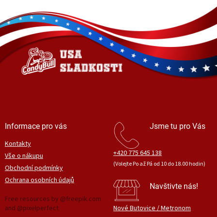
Z
á
p
a
t
í
Informace pro vás
Jsme tu pro Vás
Kontakty
+420 775 645 138
Vše o nákupu
(Volejte Po až Pá od 10 do 18.00 hodin)
Obchodní podmínky
Ochrana osobních údajů
Navštivte nás!
Free resources by @freepik.com
and @pixelperfect
Nové Butovice / Metronom