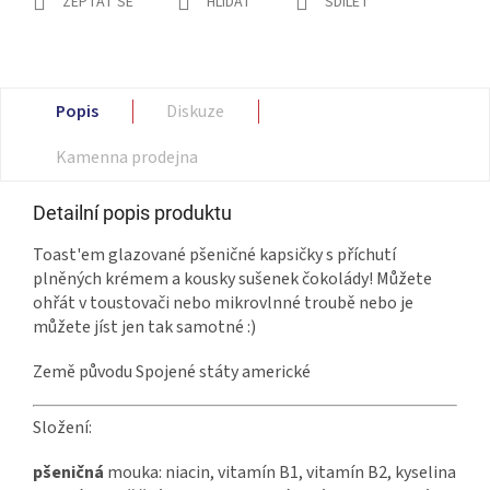
ZEPTAT SE
HLÍDAT
SDÍLET
Popis
Diskuze
Kamenna prodejna
Detailní popis produktu
Toast'em glazované pšeničné kapsičky s příchutí
plněných krémem a kousky sušenek čokolády! Můžete
ohřát v toustovači nebo mikrovlnné troubě nebo je
můžete jíst jen tak samotné :)
Země původu Spojené státy americké
Složení:
pšeničná
mouka: niacin, vitamín B1, vitamín B2, kyselina