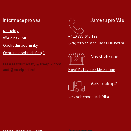
y
v
ý
Informace pro vás
Jsme tu pro Vás
p
i
Kontakty
s
+420 775 645 138
Vše o nákupu
u
(Volejte Po až Pá od 10 do 18.00 hodin)
Obchodní podmínky
Ochrana osobních údajů
Navštivte nás!
Free resources by @freepik.com
and @pixelperfect
Nové Butovice / Metronom
Větší nákup?
Velkoobchodní nabídka