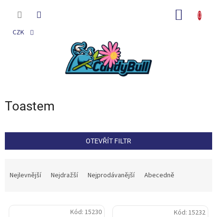
Přejít
na
NÁKUP
obsah
KOŠÍK
CZK
Toastem
OTEVŘÍT FILTR
Ř
a
Nejlevnější
Nejdražší
Nejprodávanější
Abecedně
z
e
V
n
Kód:
15230
Kód:
15232
ý