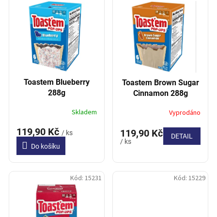
í
p
p
i
r
s
o
p
d
r
u
o
k
d
t
Toastem Blueberry
Toastem Brown Sugar
u
ů
288g
Cinnamon 288g
k
t
Skladem
Vyprodáno
ů
119,90 Kč
119,90 Kč
/ ks
DETAIL
/ ks
Do košíku
Kód:
15231
Kód:
15229