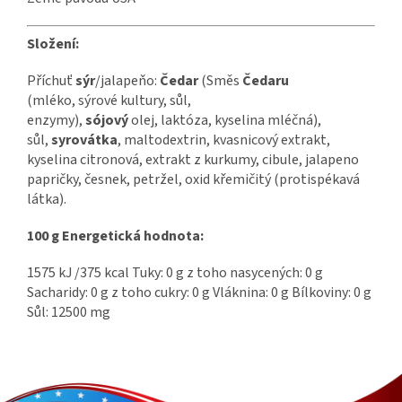
Složení:
Příchuť
sýr
/jalapeňo:
Čedar
(Směs
Čedaru
(mléko, sýrové kultury, sůl,
enzymy),
sójový
olej, laktóza, kyselina mléčná),
sůl,
syrovátka
, maltodextrin, kvasnicový extrakt,
kyselina citronová, extrakt z kurkumy, cibule, jalapeno
papričky, česnek, petržel, oxid křemičitý (protispékavá
látka).
100 g Energetická hodnota:
1575 kJ /375 kcal Tuky: 0 g z toho nasycených: 0 g
Sacharidy: 0 g z toho cukry: 0 g Vláknina: 0 g Bílkoviny: 0 g
Sůl: 12500 mg
Z