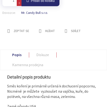
Přidat do košíku
Dovozce:
Mr. Candy Bull s.r.o.
ZEPTAT SE
HLÍDAT
SDÍLET
Popis
Diskuze
Kamenna prodejna
Detailní popis produktu
Směs koření je primárně určená k dochucení popcornu,
Nicméně je můžete vyzkoušet na vajíčka, kuře, do
polévek, na všechna různá masa, zeleninu.
Země původu USA