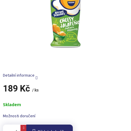
Detailní informace
189 Kč
/ ks
Měrná
cena:
Skladem
Možnosti doručení