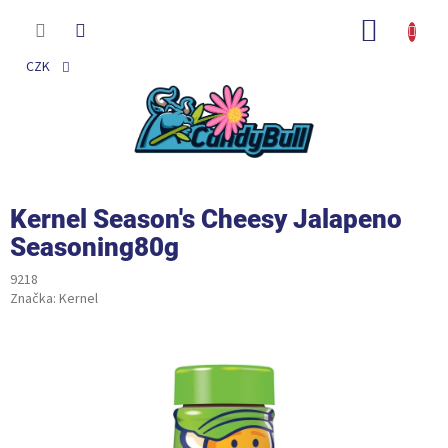
Přejít
na
NÁKUP
obsah
KOŠÍK
CZK
Kernel Season's Cheesy Jalapeno
Seasoning80g
9218
Značka:
Kernel