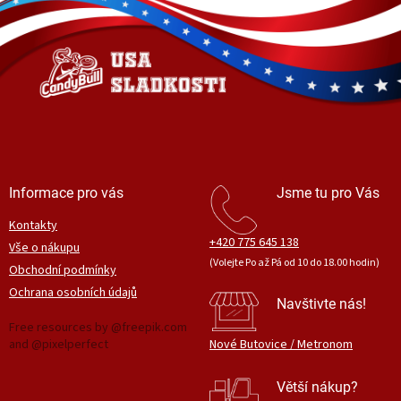
á
p
a
t
í
Informace pro vás
Jsme tu pro Vás
Kontakty
+420 775 645 138
Vše o nákupu
(Volejte Po až Pá od 10 do 18.00 hodin)
Obchodní podmínky
Ochrana osobních údajů
Navštivte nás!
Free resources by @freepik.com
and @pixelperfect
Nové Butovice / Metronom
Větší nákup?