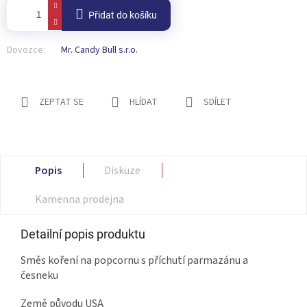
Přidat do košíku
Dovozce:
Mr. Candy Bull s.r.o.
ZEPTAT SE
HLÍDAT
SDÍLET
Popis
Diskuze
Kamenna prodejna
Detailní popis produktu
Směs koření na popcornu s příchutí parmazánu a
česneku
Země původu USA