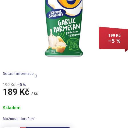
199 Kč
–5 %
Detailní informace
199 Kč
–5 %
189 Kč
/ ks
Měrná
cena:
Skladem
Možnosti doručení