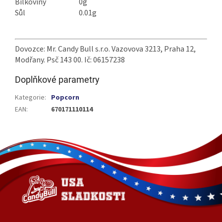
Bílkoviny
0g
Sůl
0.01g
Dovozce: Mr. Candy Bull s.r.o. Vazovova 3213, Praha 12,
Modřany. Psč 143 00. Ič: 06157238
Doplňkové parametry
Kategorie
:
Popcorn
EAN
:
670171110114
Z
á
p
a
t
í