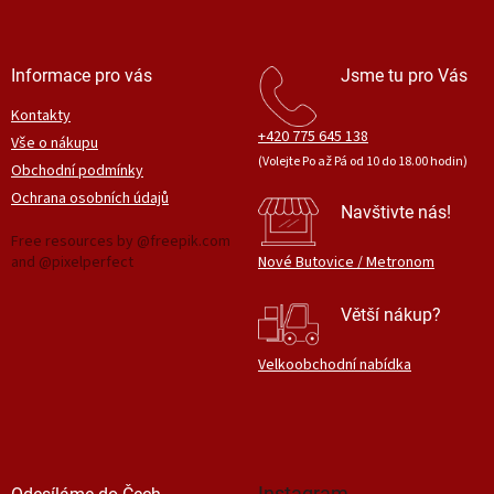
Informace pro vás
Jsme tu pro Vás
Kontakty
+420 775 645 138
Vše o nákupu
(Volejte Po až Pá od 10 do 18.00 hodin)
Obchodní podmínky
Ochrana osobních údajů
Navštivte nás!
Free resources by @freepik.com
and @pixelperfect
Nové Butovice / Metronom
Větší nákup?
Velkoobchodní nabídka
Instagram