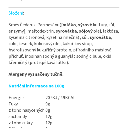
Složení
:
Směs Čedaru a Parmesánu([
mléko
,
sýrové
kultury, sůl,
enzymy], maltodextrin,
syrovátka
,
sójový
olej, laktóza,
kyselina citronová, kyselina mléčná) , sůl,
syrovátka
,
cukr, česnek, kokosový olej, kukuřičný sirup,
hydrolizovaný kukuřičný protein, přírodního máslová
příchuť, inosinan sodný a guanylát sodný, cibule, oxid
křemičitý (protispékavá látka).
Alergeny vyznačeny tučně.
Nutriční informace na 100g
Energie
207KJ / 49KCAL
Tuky
0g
z toho nasycených
0g
sacharidy
12g
z toho cukry
12g