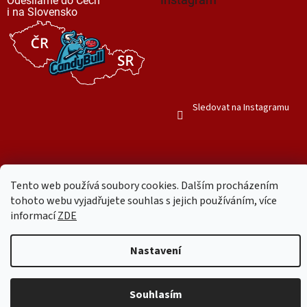
Odesíláme do Čech
i na Slovensko
Sledovat na Instagramu
Tento web používá soubory cookies. Dalším procházením
Vytvořil Shoptet
tohoto webu vyjadřujete souhlas s jejich používáním, více
informací
ZDE
Copyright 2026
Mr. Candy Bull
. Všechna práva vyhrazena.
Upravit
Nastavení
nastavení cookies
Používáme
ověření věku Adulto
Souhlasím