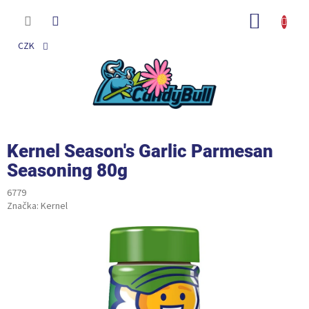
Přejít
na
NÁKUP
obsah
KOŠÍK
CZK
Kernel Season's Garlic Parmesan
Seasoning 80g
6779
Značka:
Kernel