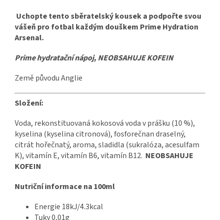
Uchopte tento sběratelský kousek a podpořte svou
vášeň pro fotbal každým douškem Prime Hydration
Arsenal.
Prime hydratační nápoj, NEOBSAHUJE KOFEIN
Země původu Anglie
Složení:
Voda, rekonstituovaná kokosová voda v prášku (10 %),
kyselina (kyselina citronová), fosforečnan draselný,
citrát hořečnatý, aroma, sladidla (sukralóza, acesulfam
K), vitamín E, vitamín B6, vitamín B12.
NEOBSAHUJE
KOFEIN
Nutriční informace na 100ml
Energie 18kJ/4.3kcal
Tuky 0,01g