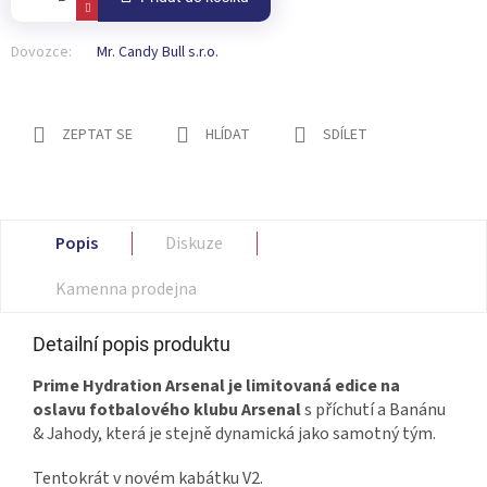
Dovozce:
Mr. Candy Bull s.r.o.
ZEPTAT SE
HLÍDAT
SDÍLET
Popis
Diskuze
Kamenna prodejna
Detailní popis produktu
Prime Hydration Arsenal je limitovaná edice na
oslavu fotbalového klubu Arsenal
s příchutí
a Banánu
& Jahody
, která je stejně dynamická jako samotný tým.
Tentokrát v novém kabátku V2.