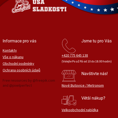
t
í
Informace pro vás
Jsme tu pro Vás
Kontakty
+420 775 645 138
Vše o nákupu
(Volejte Po až Pá od 10 do 18.00 hodin)
Obchodní podmínky
Ochrana osobních údajů
Navštivte nás!
Free resources by @freepik.com
and @pixelperfect
Nové Butovice / Metronom
Větší nákup?
Velkoobchodní nabídka