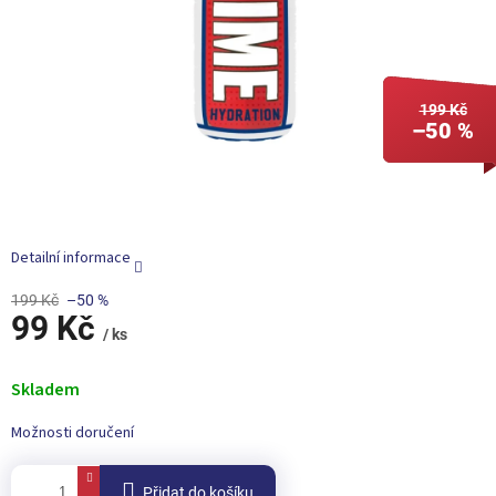
199 Kč
–50 %
Detailní informace
199 Kč
–50 %
99 Kč
/ ks
Měrná
cena:
Skladem
Možnosti doručení
Přidat do košíku