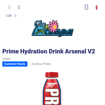
Přejít
na
NÁKUP
obsah
KOŠÍK
CZK
Prime Hydration Drink Arsenal V2
15855
Značka:
Prime
Summer Deals