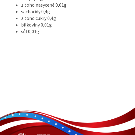
z toho nasycené 0,01g
sacharidy 0,4g
z toho cukry 0,4g
bílkoviny 0,01g
sůl 0,01g
Z
á
p
a