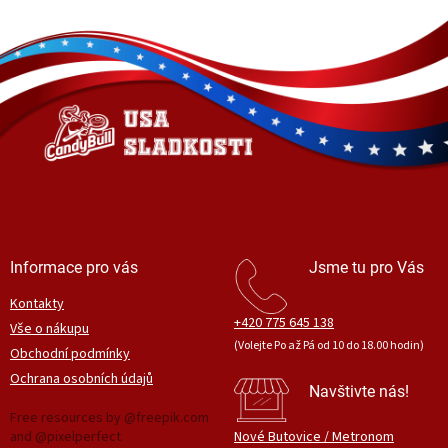
Z
á
p
a
t
í
Informace pro vás
Jsme tu pro Vás
Kontakty
+420 775 645 138
Vše o nákupu
(Volejte Po až Pá od 10 do 18.00 hodin)
Obchodní podmínky
Ochrana osobních údajů
Navštivte nás!
Free resources by @freepik.com
and @pixelperfect
Nové Butovice / Metronom