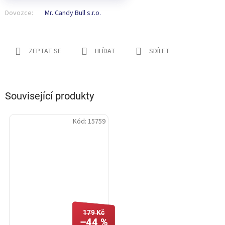
Dovozce:
Mr. Candy Bull s.r.o.
ZEPTAT SE
HLÍDAT
SDÍLET
Související produkty
Kód:
15759
179 Kč
–44 %