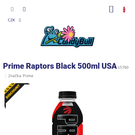
Přejít
na
NÁKUP
obsah
KOŠÍK
CZK
Prime Raptors Black 500ml USA
15760
Značka:
Prime
Akce