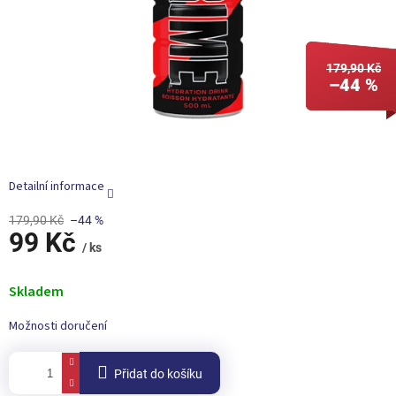
179,90 Kč
–44 %
Detailní informace
179,90 Kč
–44 %
99 Kč
/ ks
Měrná
cena:
Skladem
Možnosti doručení
Přidat do košíku