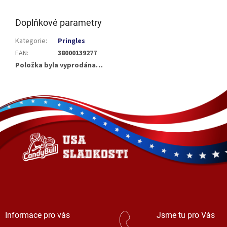
Doplňkové parametry
Kategorie
:
Pringles
EAN
:
38000139277
Položka byla vyprodána…
Z
á
p
a
t
í
Informace pro vás
Jsme tu pro Vás