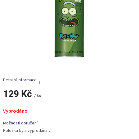
Detailní informace
129 Kč
/ ks
Měrná
cena:
Vyprodáno
Možnosti doručení
Položka byla vyprodána…