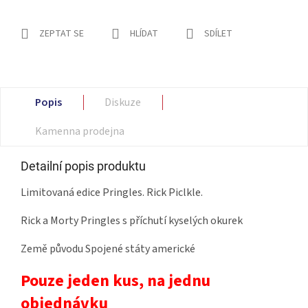
ZEPTAT SE
HLÍDAT
SDÍLET
Popis
Diskuze
Kamenna prodejna
Detailní popis produktu
Limitovaná edice Pringles. Rick Piclkle.
Rick a Morty Pringles s příchutí kyselých okurek
Země původu Spojené státy americké
Pouze jeden kus, na jednu
objednávku