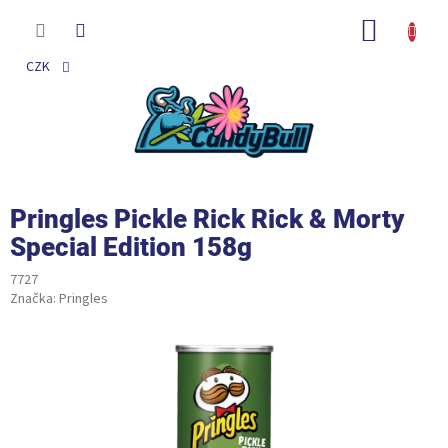
Přejít
na
NÁKUP
obsah
KOŠÍK
CZK
Pringles Pickle Rick Rick & Morty
Special Edition 158g
7727
Značka:
Pringles