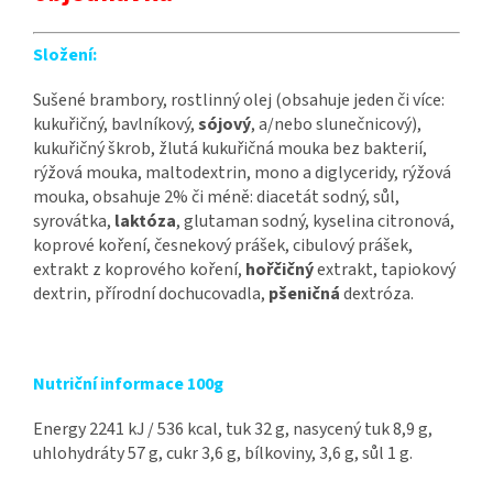
Složení:
Sušené brambory, rostlinný olej (obsahuje jeden či více:
kukuřičný, bavlníkový,
sójový
, a/nebo slunečnicový),
kukuřičný škrob, žlutá kukuřičná mouka bez bakterií,
rýžová mouka, maltodextrin, mono a diglyceridy, rýžová
mouka, obsahuje 2% či méně: diacetát sodný, sůl,
syrovátka,
laktóza
, glutaman sodný, kyselina citronová,
koprové koření, česnekový prášek, cibulový prášek,
extrakt z koprového koření,
hořčičný
extrakt, tapiokový
dextrin, přírodní dochucovadla,
pšeničná
dextróza.
Nutriční informace 100g
Energy 2241 kJ / 536 kcal, tuk 32 g, nasycený tuk 8,9 g,
uhlohydráty 57 g, cukr 3,6 g, bílkoviny, 3,6 g, sůl 1 g.