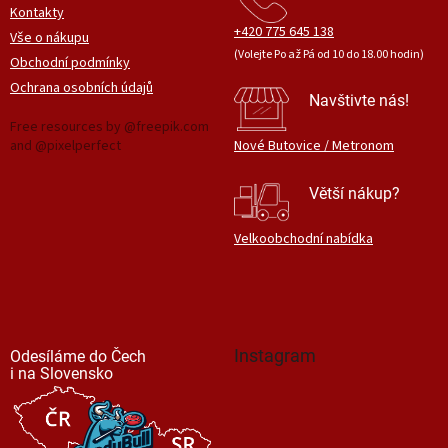
Kontakty
+420 775 645 138
Vše o nákupu
(Volejte Po až Pá od 10 do 18.00 hodin)
Obchodní podmínky
Ochrana osobních údajů
Navštivte nás!
Free resources by @freepik.com
and @pixelperfect
Nové Butovice / Metronom
Větší nákup?
Velkoobchodní nabídka
Instagram
Odesíláme do Čech
i na Slovensko