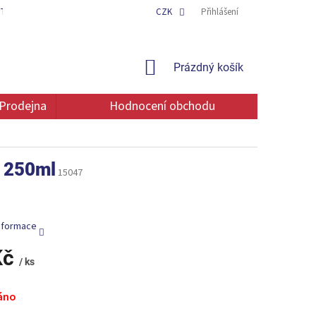
TAKT
OCHRANA OSOBNÍCH ÚDAJŮ
CZK
Přihlášení
NÁKUPNÍ
Prázdný košík
KOŠÍK
Prodejna
Hodnocení obchodu
y 250ml
15047
informace
Kč
/ ks
áno