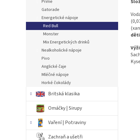
Slož
Prime
Gatorade
Voda
Energetické nápoje
(0,0
Red Bull
(xan
Monster
děti
Mix Energetických drinků
Výži
Nealkoholické nápoje
Sach
Pivo
Kyse
Anglické čaje
Mléčné nápoje
Horké čokolády
Britská klasika
Omáčky | Sirupy
Vaření | Potraviny
Zachraň a ušetři