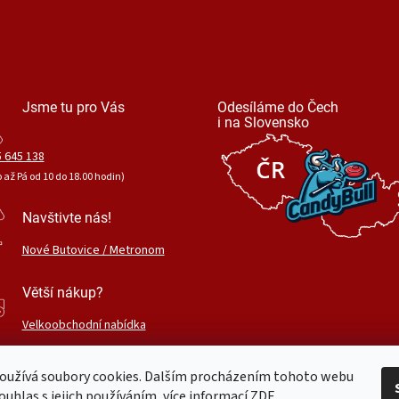
Jsme tu pro Vás
Odesíláme do Čech
i na Slovensko
 645 138
o až Pá od 10 do 18.00 hodin)
Navštivte nás!
Nové Butovice / Metronom
Větší nákup?
Velkoobchodní nabídka
oužívá soubory cookies. Dalším procházením tohoto webu
ouhlas s jejich používáním, více informací
ZDE