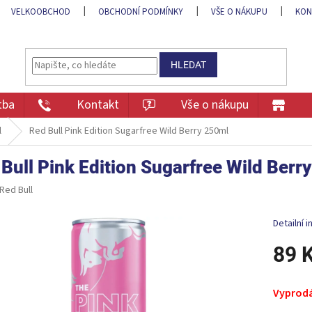
VELKOOBCHOD
OBCHODNÍ PODMÍNKY
VŠE O NÁKUPU
KON
HLEDAT
tba
Kontakt
Vše o nákupu
l
Red Bull Pink Edition Sugarfree Wild Berry 250ml
Bull Pink Edition Sugarfree Wild Berr
Red Bull
Detailní 
89 
Měrná
cena:
Vyprod