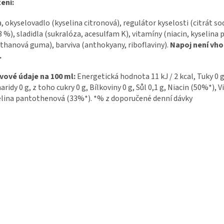
ení:
, okyselovadlo (kyselina citronová), regulátor kyselosti (citrát sodn
3 %), sladidla (sukralóza, acesulfam K), vitamíny (niacin, kyselina
thanová guma), barviva (anthokyany, riboflaviny).
Napoj není vho
.
vové údaje na 100 ml:
Energetická hodnota 11 kJ / 2 kcal, Tuky 0 
aridy 0 g, z toho cukry 0 g, Bílkoviny 0 g, Sůl 0,1 g, Niacin (50%*)
lina pantothenová (33%*). *% z doporučené denní dávky