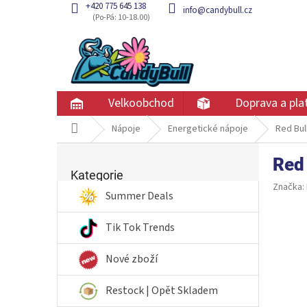
Přejít
+420 775 645 138
info@candybull.cz
na
obsah
Velkoobchod
Doprava a pla
Domů
Nápoje
Energetické nápoje
Red Bul
P
Red 
Přeskočit
o
kategorie
Kategorie
s
Značka:
t
Summer Deals
r
a
Tik Tok Trends
n
n
Nové zboží
í
p
Restock | Opět Skladem
a