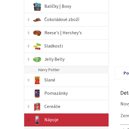
n
Balíčky | Boxy
e
l
Čokoládové zboží
Reese's | Hershey's
Sladkosti
Jelly Belly
Harry Potter
Po
Slané
Det
Pomazánky
Nový
Cereálie
Zem
Nápoje