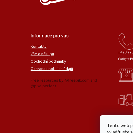
Informace pro vás
Kontakty
+420 775
Vše o nákupu
(Volejte P
Obchodní podmínky
Ochrana osobních údajů
Free resources by @freepik.com and
@pixelperfect
Tento web p
vyjadřujete s