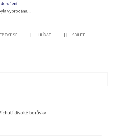
 doručení
byla vyprodána…
EPTAT SE
HLÍDAT
SDÍLET
říchutí divoké borůvky