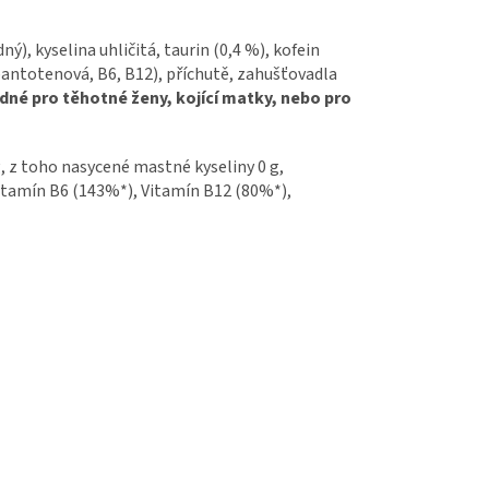
ý), kyselina uhličitá, taurin (0,4 %), kofein
 pantotenová, B6, B12), příchutě, zahušťovadla
dné pro těhotné ženy, kojící matky, nebo pro
g, z toho nasycené mastné kyseliny 0 g,
, Vitamín B6 (143%*), Vitamín B12 (80%*),