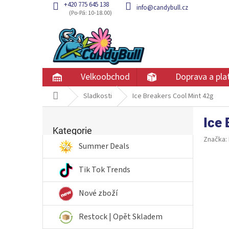
Přejít
+420 775 645 138
info@candybull.cz
na
obsah
Velkoobchod
Doprava a pla
Domů
Sladkosti
Ice Breakers Cool Mint 42g
P
Ice 
Přeskočit
o
kategorie
Kategorie
s
Značka:
t
Summer Deals
r
a
Tik Tok Trends
n
n
Nové zboží
í
p
Restock | Opět Skladem
a