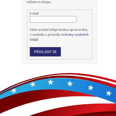
našem e-shopu.
E-mail
Vaše osobní údaje budou zpracovány
v souladu s pravidly
ochrany osobních
údajů.
PŘIHLÁSIT SE
Z
á
p
a
t
í