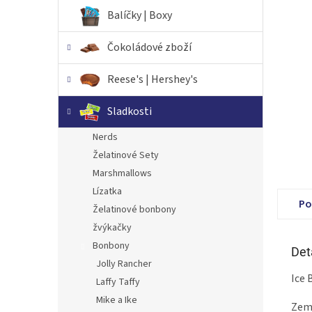
n
Balíčky | Boxy
e
l
Čokoládové zboží
Reese's | Hershey's
Sladkosti
Nerds
Želatinové Sety
Marshmallows
Lízatka
Po
Želatinové bonbony
žvýkačky
Bonbony
Det
Jolly Rancher
Ice 
Laffy Taffy
Mike a Ike
Země