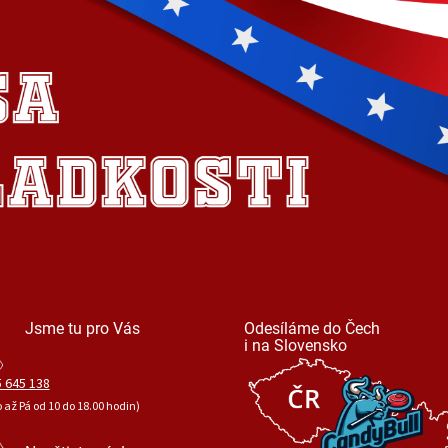
Jsme tu pro Vás
Odesíláme do Čech
i na Slovensko
 645 138
o až Pá od 10 do 18.00 hodin)