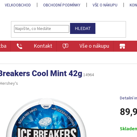
VELKOOBCHOD
OBCHODNÍ PODMÍNKY
VŠE O NÁKUPU
KON
HLEDAT
tba
Kontakt
Vše o nákupu
Breakers Cool Mint 42g
14964
Hershey's
Detailní 
89,
Měrná
cena:
Sklade