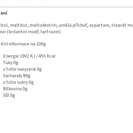
žení
itol, maltitol, maltodextrin, umělá příchuť, aspartam, stearát h
ivo (brilantní modř, tartrazin)
iční informace na 100g
Energie 1902 KJ / 455 Kcal
Tuky 0g
z toho nasycené 0g
Sacharidy 89g
z toho cukry 0g
Bílkoviny 0g
Sůl 0g