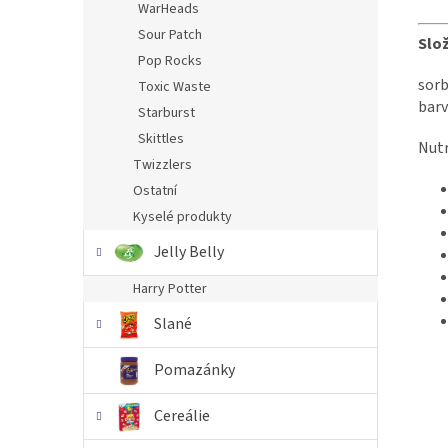
WarHeads
Sour Patch
Slo
Pop Rocks
sorb
Toxic Waste
barv
Starburst
Skittles
Nutr
Twizzlers
Ostatní
Kyselé produkty
Jelly Belly
Harry Potter
Slané
Pomazánky
Cereálie