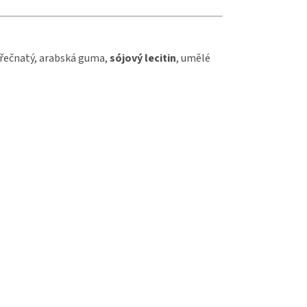
ořečnatý, arabská guma,
sójový lecitin
, umělé