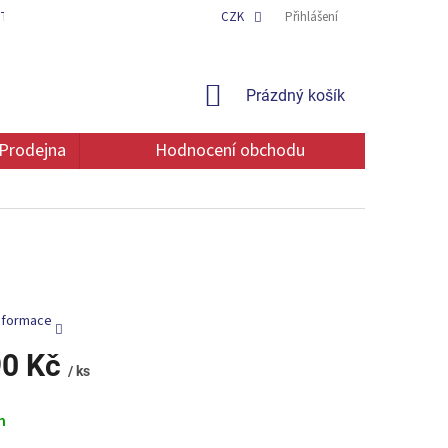
TAKT
OCHRANA OSOBNÍCH ÚDAJŮ
CZK
Přihlášení
NÁKUPNÍ
Prázdný košík
KOŠÍK
Prodejna
Hodnocení obchodu
informace
90 Kč
/ ks
m