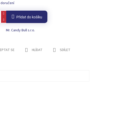
 doručení
Přidat do košíku
Mr. Candy Bull s.r.o.
EPTAT SE
HLÍDAT
SDÍLET