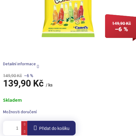
149,90 Kč
–6 %
Detailní informace
149,90 Kč
–6 %
139,90 Kč
/ ks
Měrná
cena:
Skladem
Možnosti doručení
Přidat do košíku