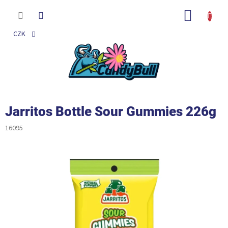
Přejít
na
NÁKUP
obsah
KOŠÍK
CZK
Jarritos Bottle Sour Gummies 226g
16095