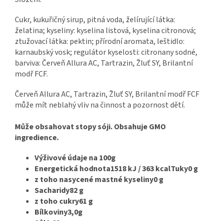
Cukr, kukuřičný sirup, pitná voda, želírující látka:
želatina; kyseliny: kyselina listová, kyselina citronová;
ztužovací látka: pektin; přírodní aromata, leštidlo:
karnaubský vosk; regulátor kyselosti: citronany sodné,
barviva: Červeň Allura AC, Tartrazin, Žluť SY, Brilantní
modř FCF.
Červeň Allura AC, Tartrazin, Žluť SY, Brilantní modř FCF
může mít neblahý vliv na činnost a pozornost dětí.
Může obsahovat stopy sóji. Obsahuje GMO
ingredience.
Výživové údaje na 100g
Energetická hodnota1518 kJ / 363 kcalTuky0 g
z toho nasycené mastné kyseliny0 g
Sacharidy82 g
z toho cukry61 g
Bílkoviny3,0g