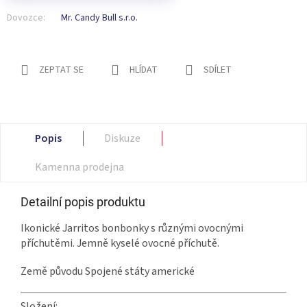
Dovozce:
Mr. Candy Bull s.r.o.
ZEPTAT SE
HLÍDAT
SDÍLET
Popis
Diskuze
Kamenna prodejna
Detailní popis produktu
Ikonické Jarritos bonbonky s různými ovocnými
příchutěmi. Jemně kyselé ovocné příchutě.
Země původu Spojené státy americké
Složení: