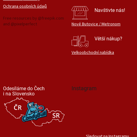
Ochrana osobních údajů
Navštivte nás!
Free resources by @freepik.com
and @pixelperfect
Nové Butovice / Metronom
Větší nákup?
Velkoobchodní nabídka
Instagram
Odesíláme do Čech
i na Slovensko
Sledovat na Instagramu