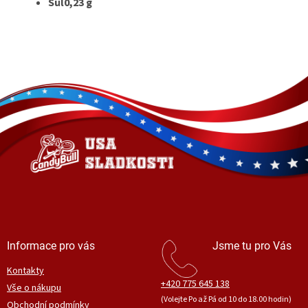
Sůl0,23 g
Z
á
p
a
t
í
Informace pro vás
Jsme tu pro Vás
Kontakty
+420 775 645 138
Vše o nákupu
(Volejte Po až Pá od 10 do 18.00 hodin)
Obchodní podmínky