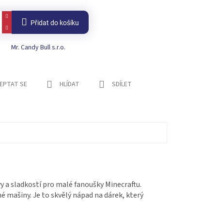
Přidat do košíku
Mr. Candy Bull s.r.o.
EPTAT SE
HLÍDAT
SDÍLET
y a sladkostí pro malé fanoušky Minecraftu.
é mašiny. Je to skvělý nápad na dárek, který