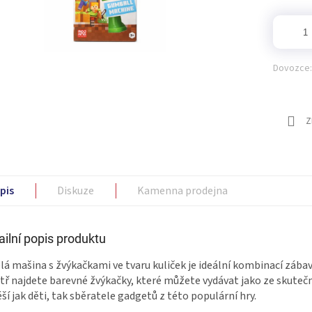
Dovozce:
Z
pis
Diskuze
Kamenna prodejna
ailní popis produktu
lá mašina s žvýkačkami ve tvaru kuliček je ideální kombinací zábav
tř najdete barevné žvýkačky, které můžete vydávat jako ze skutečn
ší jak děti, tak sběratele gadgetů z této populární hry.