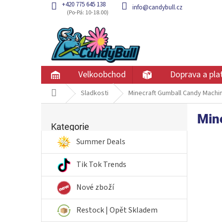
Přejít
+420 775 645 138
info@candybull.cz
na
obsah
Velkoobchod
Doprava a pla
Domů
Sladkosti
Minecraft Gumball Candy Machi
P
Min
Přeskočit
o
kategorie
Kategorie
s
t
Summer Deals
r
a
Tik Tok Trends
n
n
Nové zboží
í
p
Restock | Opět Skladem
a