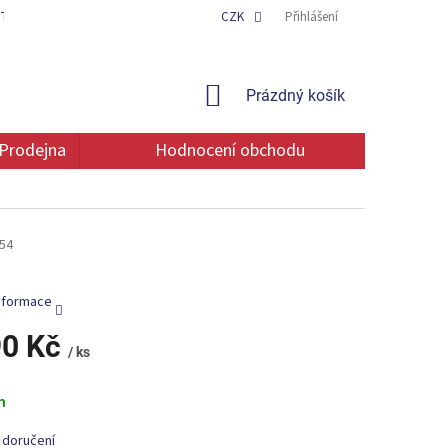
TAKT
OCHRANA OSOBNÍCH ÚDAJŮ
CZK
Přihlášení
NÁKUPNÍ
Prázdný košík
KOŠÍK
Prodejna
Hodnocení obchodu
54
informace
90 Kč
/ ks
m
 doručení