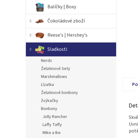
n
Balíčky | Boxy
e
l
Čokoládové zboží
Reese's | Hershey's
Sladkosti
Nerds
Želatinové Sety
Marshmallows
Po
Lízatka
Želatinové bonbony
žvýkačky
Det
Bonbony
Jolly Rancher
Skvě
Uvni
Laffy Taffy
potě
Mike a Ike