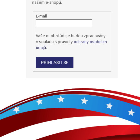
našem e-shopu.
E-mail
Vaše osobní údaje budou zpracovány
v souladu s pravidly
ochrany osobních
údajů.
PŘIHLÁSIT SE
Z
á
p
a
t
í