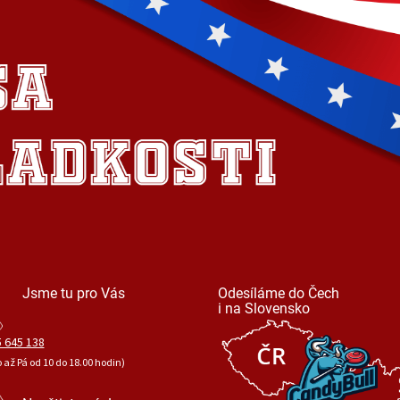
Jsme tu pro Vás
Odesíláme do Čech
i na Slovensko
 645 138
o až Pá od 10 do 18.00 hodin)