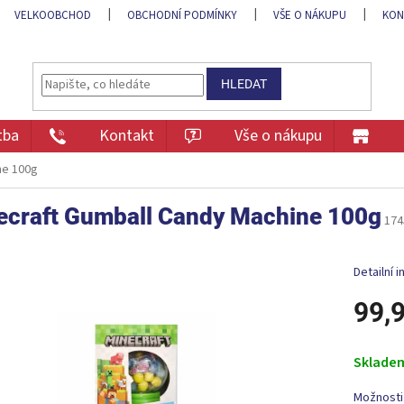
VELKOOBCHOD
OBCHODNÍ PODMÍNKY
VŠE O NÁKUPU
KON
HLEDAT
tba
Kontakt
Vše o nákupu
ne 100g
ecraft Gumball Candy Machine 100g
174
Detailní 
99,
Měrná
cena:
Sklade
Možnosti