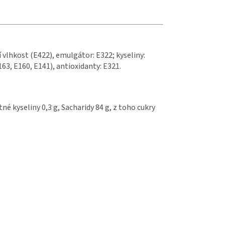
 vlhkost (E422), emulgátor: E322; kyseliny:
163, E160, E141), antioxidanty: E321.
é kyseliny 0,3 g, Sacharidy 84 g, z toho cukry