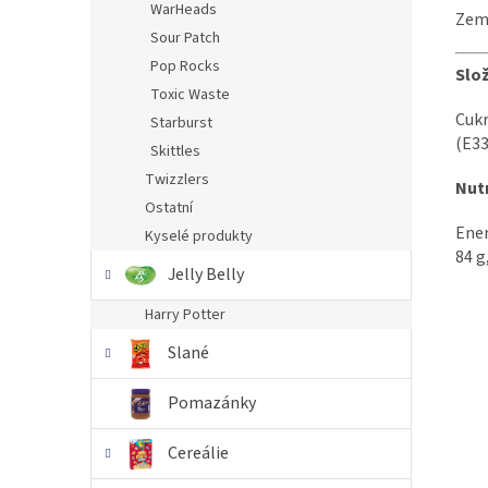
WarHeads
Zem
Sour Patch
Pop Rocks
Slož
Toxic Waste
Cukr
Starburst
(E33
Skittles
Twizzlers
Nutr
Ostatní
Ener
Kyselé produkty
84 g
Jelly Belly
Harry Potter
Slané
Pomazánky
Cereálie