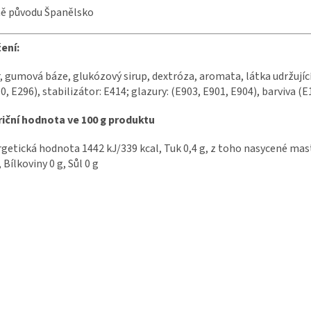
ě původu Španělsko
ení:
, gumová báze, glukózový sirup, dextróza, aromata, látka udržující
0, E296), stabilizátor: E414; glazury: (E903, E901, E904), barviva (E
iční hodnota ve 100 g produktu
getická hodnota 1442 kJ/339 kcal, Tuk 0,4 g, z toho nasycené mastn
, Bílkoviny 0 g, Sůl 0 g