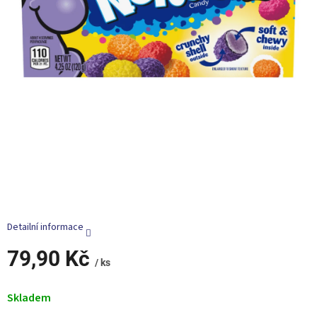
Detailní informace
79,90 Kč
/ ks
Měrná
cena:
Skladem