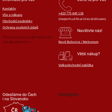
Kontakty
+420 775 645 138
Vše o nákupu
(Volejte Po až Pá od 10 do 18.00 hodin)
Obchodní podmínky
Ochrana osobních údajů
Navštivte nás!
Free resources by @freepik.com
and @pixelperfect
Nové Butovice / Metronom
Větší nákup?
Velkoobchodní nabídka
Instagram
Odesíláme do Čech
i na Slovensko