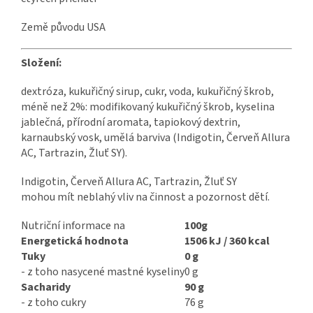
Země původu USA
Složení:
dextróza, kukuřičný sirup, cukr, voda, kukuřičný škrob,
méně než 2%: modifikovaný kukuřičný škrob, kyselina
jablečná, přírodní aromata, tapiokový dextrin,
karnaubský vosk, umělá barviva (Indigotin, Červeň Allura
AC, Tartrazin, Žluť SY).
Indigotin, Červeň Allura AC, Tartrazin, Žluť SY
mohou mít neblahý vliv na činnost a pozornost dětí.
Nutriční informace na
100g
Energetická hodnota
1506 kJ / 360 kcal
Tuky
0 g
- z toho nasycené mastné kyseliny
0 g
Sacharidy
90 g
- z toho cukry
76 g