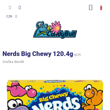
Přejít
na
NÁKUP
obsah
KOŠÍK
CZK
Nerds Big Chewy 120.4g
9275
Značka:
Nestlé