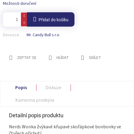
Možnosti doručení
Přidat do košíku
Dovozce:
Mr. Candy Bull s.r.o.
ZEPTAT SE
HLÍDAT
SDÍLET
Popis
Diskuze
Kamenna prodejna
Detailní popis produktu
Nerds Wonka žvýkavé křupavé skořápkové bonbonky ve
čtyřech přichutí