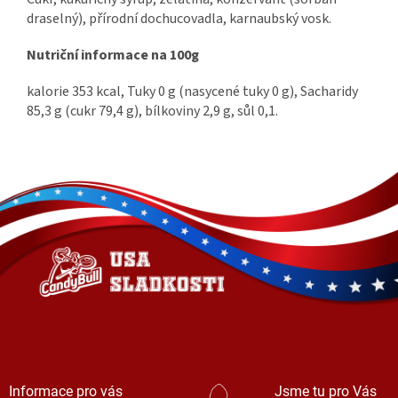
draselný), přírodní dochucovadla, karnaubský vosk.
Nutriční informace na 100g
kalorie 353 kcal, Tuky 0 g (nasycené tuky 0 g), Sacharidy
85,3 g (cukr 79,4 g), bílkoviny 2,9 g, sůl 0,1.
Z
á
p
a
t
í
Informace pro vás
Jsme tu pro Vás