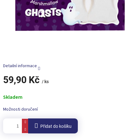
Detailní informace
59,90 Kč
/ ks
Měrná
cena:
Skladem
Možnosti doručení
Přidat do košíku