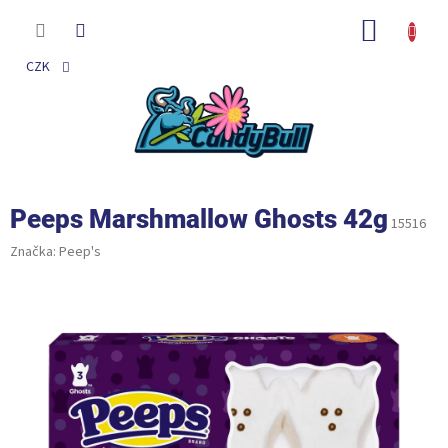
Přejít
na
NÁKUP
obsah
KOŠÍK
CZK
Peeps Marshmallow Ghosts 42g
15516
Značka:
Peep's