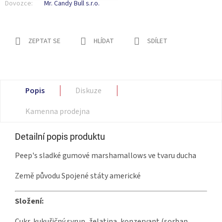
Dovozce:
Mr. Candy Bull s.r.o.
ZEPTAT SE
HLÍDAT
SDÍLET
Popis
Diskuze
Kamenna prodejna
Detailní popis produktu
Peep's sladké gumové marshamallows ve tvaru ducha
Země původu Spojené státy americké
Složení:
Cukr, kukuřičný syrup, želatina, konzervant (sorban