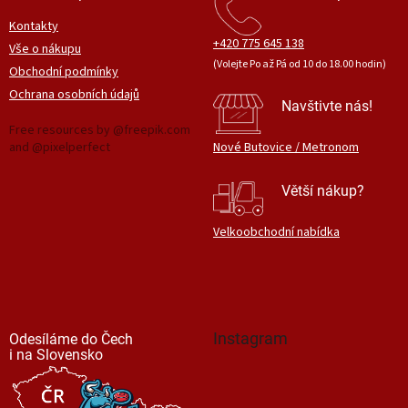
Kontakty
+420 775 645 138
Vše o nákupu
(Volejte Po až Pá od 10 do 18.00 hodin)
Obchodní podmínky
Ochrana osobních údajů
Navštivte nás!
Free resources by @freepik.com
and @pixelperfect
Nové Butovice / Metronom
Větší nákup?
Velkoobchodní nabídka
Instagram
Odesíláme do Čech
i na Slovensko