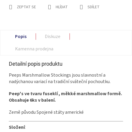
ZEPTAT SE
HLÍDAT
SDÍLET
Popis
Diskuze
Kamenna prodejna
Detailní popis produktu
Peeps Marshmallow Stockings jsou slavnostní a
nadýchanou variací na tradiční sváteční pochoutku.
Peep's ve tvaru fuseklí , měkké marshmallow formě.
Obsahuje 6ks v balení.
Země původu Spojené státy americké
Složení
: