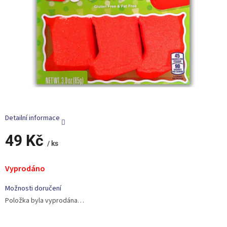
Detailní informace
49 Kč
/ ks
Měrná
cena:
Vyprodáno
Možnosti doručení
Položka byla vyprodána…