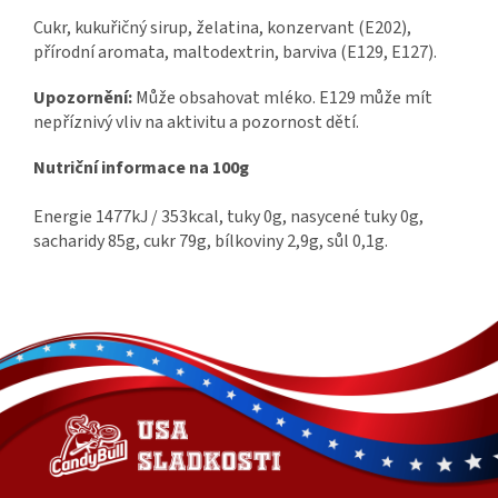
Cukr, kukuřičný sirup, želatina, konzervant (E202),
přírodní aromata, maltodextrin, barviva (E129, E127).
Upozornění:
Může obsahovat mléko. E129 může mít
nepříznivý vliv na aktivitu a pozornost dětí.
Nutriční informace na 100g
Energie 1477kJ / 353kcal, tuky 0g, nasycené tuky 0g,
sacharidy 85g, cukr 79g, bílkoviny 2,9g, sůl 0,1g.
Z
á
p
a
t
í