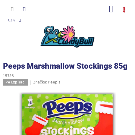
Přejít
na
NÁKUP
obsah
KOŠÍK
CZK
Peeps Marshmallow Stockings 85g
15736
Značka:
Peep's
Po Expiraci