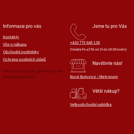
Informace pro vás
Jsme tu pro Vás
Kontakty
+420 775 645 138
Vše o nákupu
(Volejte Po až Pá od 10 do 18.00 hodin)
Obchodní podmínky
Ochrana osobních údajů
Navštivte nás!
Free resources by @freepik.com
and @pixelperfect
Nové Butovice / Metronom
Větší nákup?
Velkoobchodní nabídka