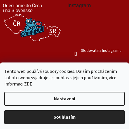
Instagram
Odesíláme do Čech
i na Slovensko
Sledovat na Instagramu
Tento web používá soubory cookies. Dalším procházením
tohoto webu vyjadřujete souhlas s jejich používáním, více
informací
ZDE
Vytvořil Shoptet
Nastavení
Copyright 2026
Mr. Candy Bull
. Všechna práva vyhrazena.
Upravit
nastavení cookies
Souhlasím
Používáme
ověření věku Adulto