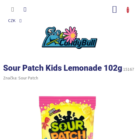
Přejít
na
NÁKUP
obsah
KOŠÍK
CZK
Sour Patch Kids Lemonade 102g
15167
Značka:
Sour Patch