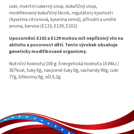
cukr, invertní cukerný sirup, kukuřičný sirup,
modifikovaný kukuřičný škrob, regulátory kyselosti
(kyselina citronová, kyselina vinná), přírodní a umělé
aroma, barviva (E133, E129, E102).
Upozornění: E102 a E129 mohou mít nepříznivý vliv na
aktivitu a pozornost dětí. Tento výrobek obsahuje
geneticky modifikované organismy.
Nutriční hodnoty/100 g: Energetická hodnota 1534kJ /
367kcal, tuky 0g, nasycené tuky 0g, sacharidy 90g, cukr
77g, bílkoviny 0g, sůl 0,2g.
Z
á
p
a