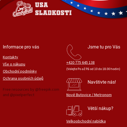
t
í
Informace pro vás
Jsme tu pro Vás
Kontakty
+420 775 645 138
Vše o nákupu
(Volejte Po až Pá od 10 do 18.00 hodin)
Obchodní podmínky
Ochrana osobních údajů
Navštivte nás!
Free resources by @freepik.com
and @pixelperfect
Nové Butovice / Metronom
Větší nákup?
Velkoobchodní nabídka