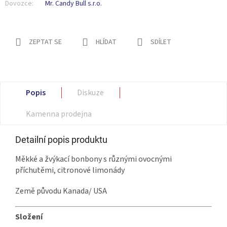
Dovozce:
Mr. Candy Bull s.r.o.
ZEPTAT SE
HLÍDAT
SDÍLET
Popis
Diskuze
Kamenna prodejna
Detailní popis produktu
Měkké a žvýkací bonbony s různými ovocnými
příchutěmi, citronové limonády
Země původu Kanada/ USA
Složení