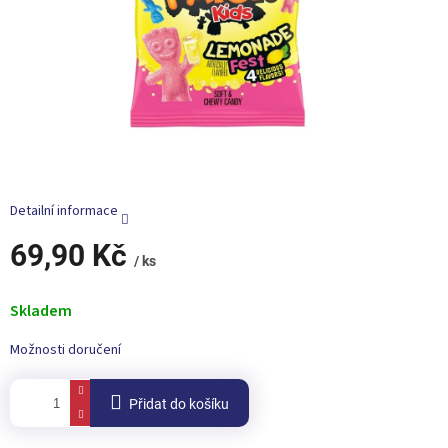
Detailní informace
69,90 Kč
/ ks
Měrná
cena:
Skladem
Možnosti doručení
Přidat do košíku