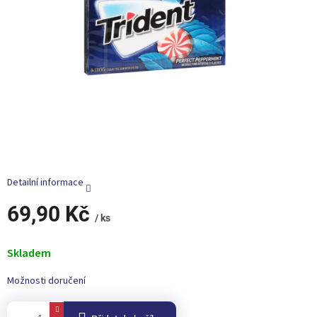
Detailní informace
69,90 Kč
/ ks
Měrná
cena:
Skladem
Možnosti doručení