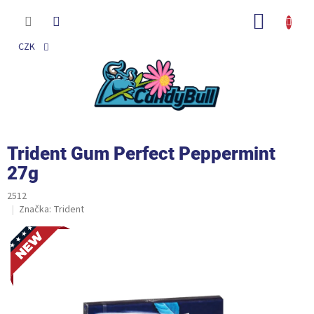
Přejít
na
NÁKUP
obsah
KOŠÍK
CZK
Trident Gum Perfect Peppermint
27g
2512
Značka:
Trident
Novinka