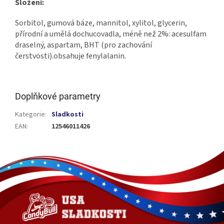
Složení:
Sorbitol, gumová báze, mannitol, xylitol, glycerin,
přírodní a umělá dochucovadla, méně než 2%: acesulfam
draselný, aspartam, BHT (pro zachování
čerstvosti).obsahuje fenylalanin.
Doplňkové parametry
Kategorie
:
Sladkosti
EAN
:
12546011426
Z
á
p
a
t
í