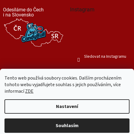
Instagram
Odesíláme do Čech
i na Slovensko
Sledovat na Instagramu
Tento web používá soubory cookies. Dalším procházením
tohoto webu vyjadřujete souhlas s jejich používáním, více
informací
ZDE
Vytvořil Shoptet
Nastavení
Copyright 2026
Mr. Candy Bull
. Všechna práva vyhrazena.
Upravit
nastavení cookies
Souhlasím