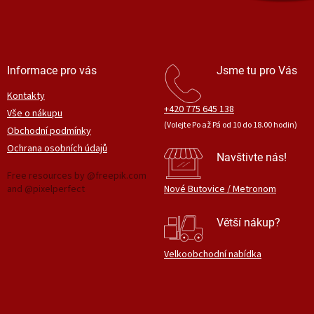
Informace pro vás
Jsme tu pro Vás
Kontakty
+420 775 645 138
Vše o nákupu
(Volejte Po až Pá od 10 do 18.00 hodin)
Obchodní podmínky
Ochrana osobních údajů
Navštivte nás!
Free resources by @freepik.com
and @pixelperfect
Nové Butovice / Metronom
Větší nákup?
Velkoobchodní nabídka