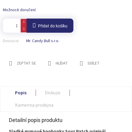
Možnosti doručení
Přidat do košíku
Dovozce:
Mr. Candy Bull s.r.o.
ZEPTAT SE
HLÍDAT
SDÍLET
Popis
Diskuze
Kamenna prodejna
Detailní popis produktu
Sladké gumové bonbonky Sour Patch originál,