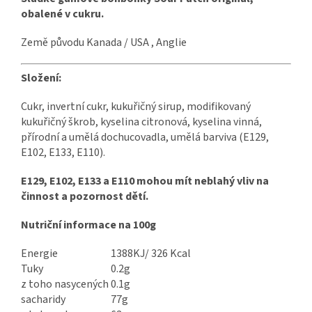
obalené v cukru.
Země původu Kanada / USA , Anglie
Složení:
Cukr, invertní cukr, kukuřičný sirup, modifikovaný
kukuřičný škrob, kyselina citronová, kyselina vinná,
přírodní a umělá dochucovadla, umělá barviva (E129,
E102, E133, E110).
E129, E102, E133 a E110 mohou mít neblahý vliv na
činnost a pozornost dětí.
Nutriční informace na 100g
Energie
1388KJ/ 326 Kcal
Tuky
0.2g
z toho nasycených
0.1g
sacharidy
77g