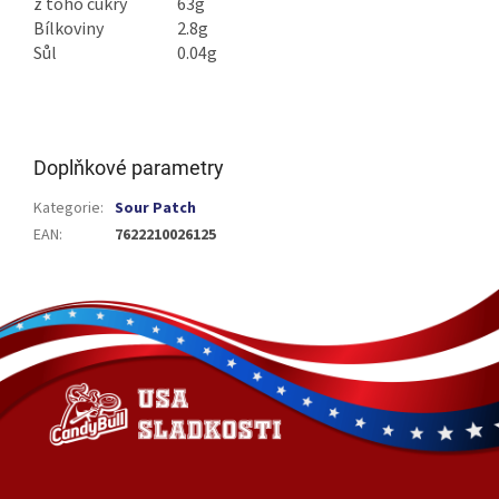
z toho cukry
63g
Bílkoviny
2.8g
Sůl
0.04g
Doplňkové parametry
Kategorie
:
Sour Patch
EAN
:
7622210026125
Z
á
p
a
t
í