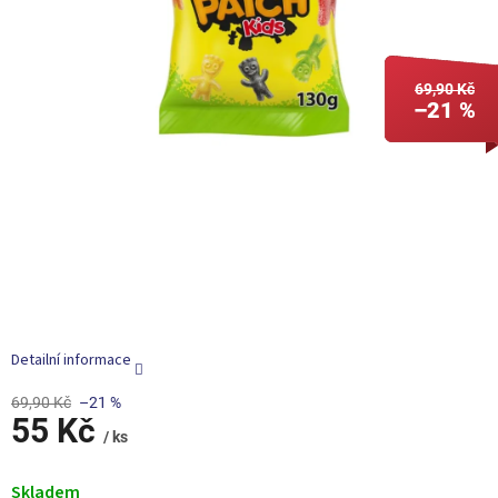
69,90 Kč
–21 %
Detailní informace
69,90 Kč
–21 %
55 Kč
/ ks
Měrná
cena:
Skladem