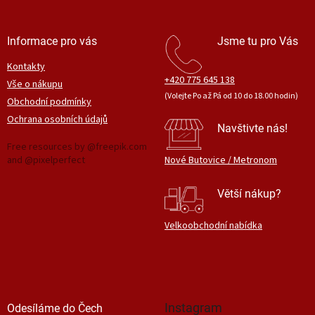
Informace pro vás
Jsme tu pro Vás
Kontakty
+420 775 645 138
Vše o nákupu
(Volejte Po až Pá od 10 do 18.00 hodin)
Obchodní podmínky
Ochrana osobních údajů
Navštivte nás!
Free resources by @freepik.com
and @pixelperfect
Nové Butovice / Metronom
Větší nákup?
Velkoobchodní nabídka
Instagram
Odesíláme do Čech