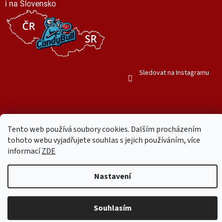
i na Slovensko
Sledovat na Instagramu
Tento web používá soubory cookies. Dalším procházením
Vytvořil Shoptet
tohoto webu vyjadřujete souhlas s jejich používáním, více
informací
ZDE
Copyright 2026
Mr. Candy Bull
. Všechna práva vyhrazena.
Upravit
Nastavení
nastavení cookies
Používáme
ověření věku Adulto
Souhlasím