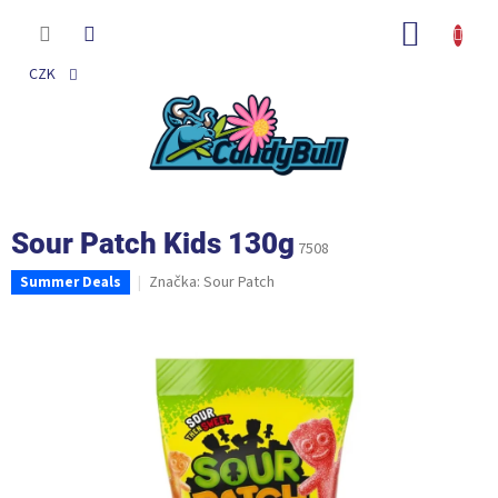
Přejít
na
NÁKUP
obsah
KOŠÍK
CZK
Sour Patch Kids 130g
7508
Značka:
Sour Patch
Summer Deals