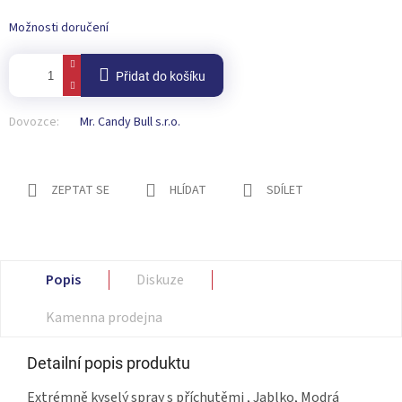
Možnosti doručení
Přidat do košíku
Dovozce:
Mr. Candy Bull s.r.o.
ZEPTAT SE
HLÍDAT
SDÍLET
Popis
Diskuze
Kamenna prodejna
Detailní popis produktu
Extrémně kyselý spray s příchutěmi , Jablko, Modrá