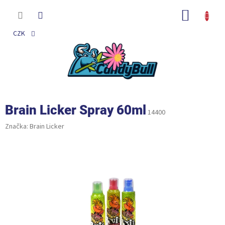
Přejít
na
NÁKUP
obsah
KOŠÍK
CZK
Brain Licker Spray 60ml
14400
Značka:
Brain Licker