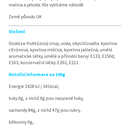
malina a jahoda. Vše vybíráme náhodě.
Země původu UK
Složení:
Glukóza-fruktózový sirup, voda, okysličovadla: kyselina
citrónová, kyselina mléčná, kyselina jablečná, umělé
aromatické látky, umělé a přírodní barvy: E133, E150d,
E163, konzervační látky: E202, E211
Nutriční informace na 100g
Energie
1428
kJ / 341kcal,
tuky 0g, z nichž 0g jsou nasycené tuky,
sacharidy 84g, z nichž 47g jsou cukry,
bílkoviny 0g,