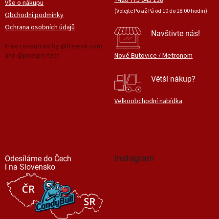
+420 775 645 138
Vše o nákupu
(Volejte Po až Pá od 10 do 18.00 hodin)
Obchodní podmínky
Ochrana osobních údajů
Navštivte nás!
Free resources by @freepik.com
and @pixelperfect
Nové Butovice / Metronom
Větší nákup?
Velkoobchodní nabídka
Instagram
Odesíláme do Čech
i na Slovensko