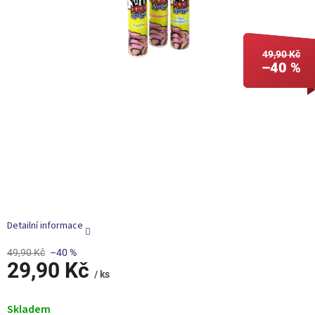
49,90 Kč
–40 %
Detailní informace
49,90 Kč
–40 %
29,90 Kč
/ ks
Měrná
cena:
Skladem