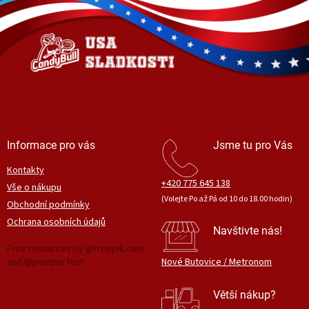
d
p
a
a
c
t
í
í
p
r
v
k
y
v
ý
Informace pro vás
Jsme tu pro Vás
p
i
Kontakty
s
+420 775 645 138
Vše o nákupu
u
(Volejte Po až Pá od 10 do 18.00 hodin)
Obchodní podmínky
Ochrana osobních údajů
Navštivte nás!
Free resources by @freepik.com
and @pixelperfect
Nové Butovice / Metronom
Větší nákup?