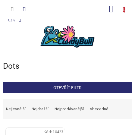
Přejít
na
NÁKUP
obsah
KOŠÍK
CZK
Dots
OTEVŘÍT FILTR
Ř
a
Nejlevnější
Nejdražší
Nejprodávanější
Abecedně
z
e
V
n
Kód:
10423
ý