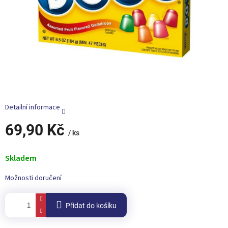
Detailní informace
69,90 Kč
/ ks
Měrná
cena:
Skladem
Možnosti doručení
Přidat do košíku