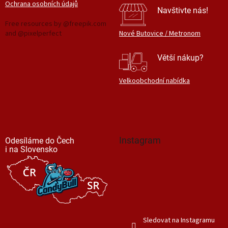
Ochrana osobních údajů
Navštivte nás!
Free resources by @freepik.com
and @pixelperfect
Nové Butovice / Metronom
Větší nákup?
Velkoobchodní nabídka
Instagram
Odesíláme do Čech
i na Slovensko
Sledovat na Instagramu