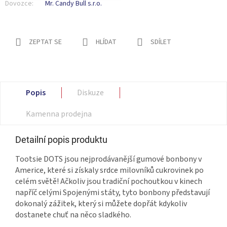
Dovozce:
Mr. Candy Bull s.r.o.
ZEPTAT SE
HLÍDAT
SDÍLET
Popis
Diskuze
Kamenna prodejna
Detailní popis produktu
Tootsie DOTS jsou nejprodávanější gumové bonbony v
Americe, které si získaly srdce milovníků cukrovinek po
celém světě! Ačkoliv jsou tradiční pochoutkou v kinech
napříč celými Spojenými státy, tyto bonbony představují
dokonalý zážitek, který si můžete dopřát kdykoliv
dostanete chuť na něco sladkého.