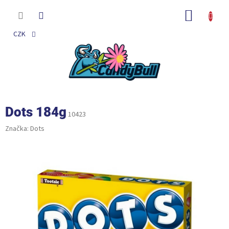
Přejít
na
NÁKUP
obsah
KOŠÍK
CZK
Dots 184g
10423
Značka:
Dots