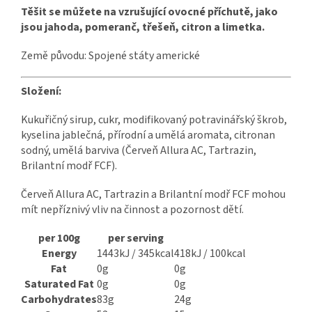
Těšit se můžete na vzrušující ovocné příchutě, jako
jsou jahoda, pomeranč, třešeň, citron a limetka.
Země původu: Spojené státy americké
Složení:
Kukuřičný sirup, cukr, modifikovaný potravinářský škrob,
kyselina jablečná, přírodní a umělá aromata, citronan
sodný, umělá barviva (Červeň Allura AC, Tartrazin,
Brilantní modř FCF).
Červeň Allura AC, Tartrazin a Brilantní modř FCF mohou
mít nepříznivý vliv na činnost a pozornost dětí.
per 100g
per serving
Energy
1443kJ / 345kcal
418kJ / 100kcal
Fat
0g
0g
Saturated Fat
0g
0g
Carbohydrates
83g
24g