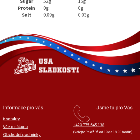
Sugar
52g
15g
Protein
0g
0g
Salt
0.09g
0.03g
Z
á
p
a
t
í
Informace pro vás
Jsme tu pro Vás
Kontakty
+420 775 645 138
Vše o nákupu
(Volejte Po až Pá od 10 do 18.00 hodin)
Obchodní podmínky