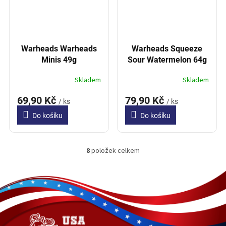
Warheads Warheads
Warheads Squeeze
Minis 49g
Sour Watermelon 64g
Skladem
Skladem
69,90 Kč
79,90 Kč
/ ks
/ ks
Do košíku
Do košíku
8
položek celkem
O
v
l
Z
á
á
d
p
a
a
c
t
í