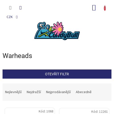
Přejít
na
NÁKUP
obsah
KOŠÍK
CZK
Warheads
OTEVŘÍT FILTR
Ř
a
Nejlevnější
Nejdražší
Nejprodávanější
Abecedně
z
e
V
n
Kód:
1068
Kód:
12261
ý