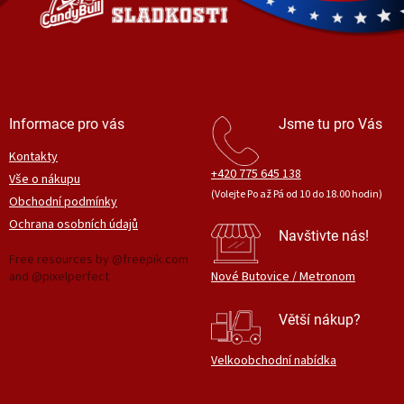
í
p
r
v
k
y
v
ý
Informace pro vás
Jsme tu pro Vás
p
i
Kontakty
s
+420 775 645 138
Vše o nákupu
u
(Volejte Po až Pá od 10 do 18.00 hodin)
Obchodní podmínky
Ochrana osobních údajů
Navštivte nás!
Free resources by @freepik.com
and @pixelperfect
Nové Butovice / Metronom
Větší nákup?
Velkoobchodní nabídka