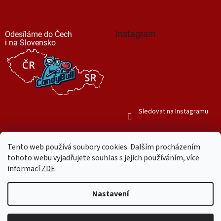
Instagram
Odesíláme do Čech
i na Slovensko
Sledovat na Instagramu
Tento web používá soubory cookies. Dalším procházením
tohoto webu vyjadřujete souhlas s jejich používáním, více
informací
ZDE
Vytvořil Shoptet
Nastavení
Copyright 2026
Mr. Candy Bull
. Všechna práva vyhrazena.
Upravit
nastavení cookies