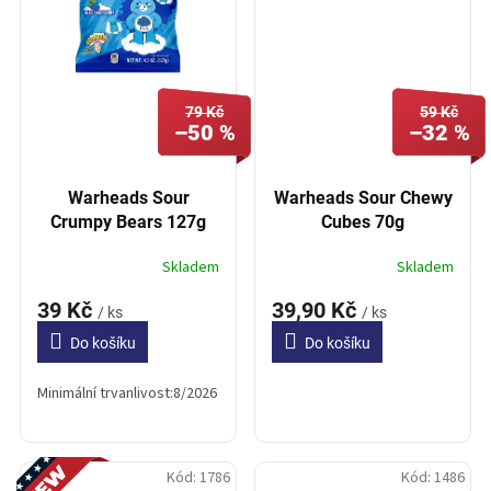
79 Kč
59 Kč
–50 %
–32 %
Warheads Sour
Warheads Sour Chewy
Crumpy Bears 127g
Cubes 70g
Skladem
Skladem
39 Kč
39,90 Kč
/ ks
/ ks
Do košíku
Do košíku
Minimální trvanlivost:8/2026
Novinka
Kód:
1786
Kód:
1486