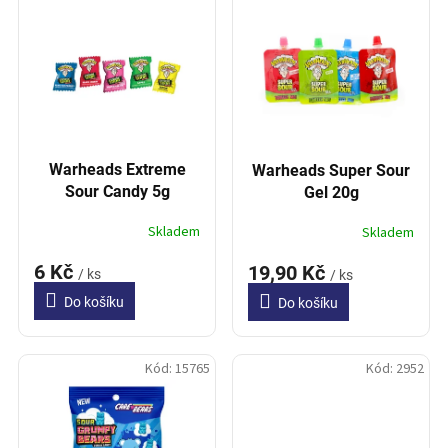
í
p
p
i
r
s
o
p
d
r
u
o
k
d
t
Warheads Extreme
Warheads Super Sour
u
ů
Sour Candy 5g
Gel 20g
k
t
Skladem
Skladem
ů
6 Kč
19,90 Kč
/ ks
/ ks
Do košíku
Do košíku
Kód:
15765
Kód:
2952