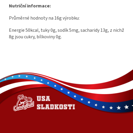
Nutriční informace:
Průměrné hodnoty na 16g výrobku:
Energie 50kcal, tuky 0g, sodík 5mg, sacharidy 13g, z nichž
8g jsou cukry, bílkoviny 0g.
Z
á
p
a
t
í