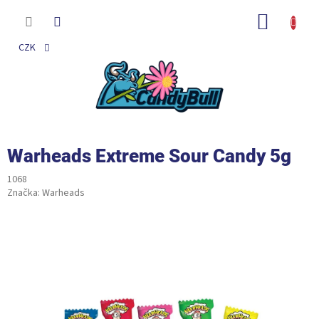
Přejít
na
NÁKUP
obsah
KOŠÍK
CZK
Warheads Extreme Sour Candy 5g
1068
Značka:
Warheads