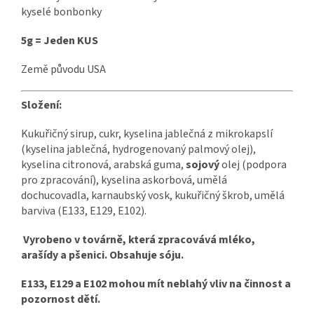
kyselé bonbonky
5g = Jeden KUS
Země původu USA
Složení:
Kukuřičný sirup, cukr, kyselina jablečná z mikrokapslí
(kyselina jablečná, hydrogenovaný palmový olej),
kyselina citronová, arabská guma,
sojový
olej (podpora
pro zpracování), kyselina askorbová, umělá
dochucovadla, karnaubský vosk, kukuřičný škrob, umělá
barviva (E133, E129, E102).
Vyrobeno v továrně, která zpracovává mléko,
arašídy a pšenici. Obsahuje sóju.
E133, E129 a E102 mohou mít neblahý vliv na činnost a
pozornost dětí.