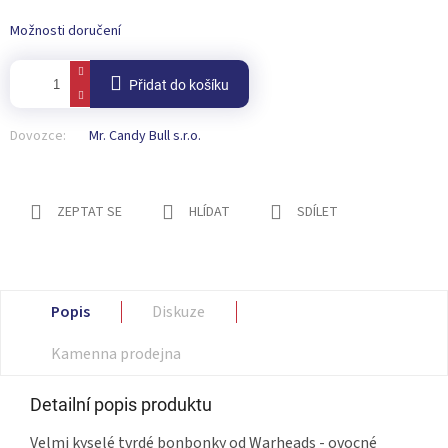
Možnosti doručení
Přidat do košíku
Dovozce:
Mr. Candy Bull s.r.o.
ZEPTAT SE
HLÍDAT
SDÍLET
Popis
Diskuze
Kamenna prodejna
Detailní popis produktu
Velmi kyselé tvrdé bonbonky od Warheads - ovocné