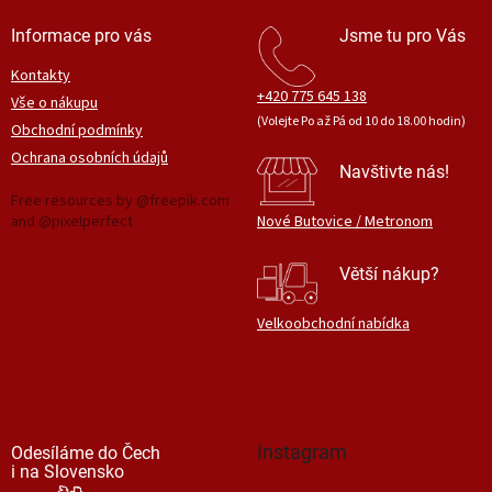
Informace pro vás
Jsme tu pro Vás
Kontakty
+420 775 645 138
Vše o nákupu
(Volejte Po až Pá od 10 do 18.00 hodin)
Obchodní podmínky
Ochrana osobních údajů
Navštivte nás!
Free resources by @freepik.com
and @pixelperfect
Nové Butovice / Metronom
Větší nákup?
Velkoobchodní nabídka
Instagram
Odesíláme do Čech
i na Slovensko