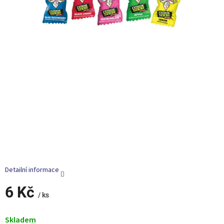
Detailní informace
6 Kč
/ ks
Měrná
cena:
Skladem