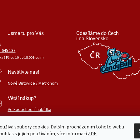
Jsme tu pro Vás
Odesíláme do Čech
i na Slovensko
 645 138
o až Pá od 10 do 18.00 hodin)
Navštivte nás!
Nové Butovice / Metronom
Větší nákup?
Velkoobchodní nabídka
oužívá soubory cookies. Dalším procházením tohoto webu
ouhlas s jejich používáním, více informací
ZDE