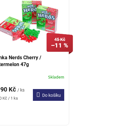
45 Kč
–11 %
ka Nerds Cherry /
ermelon 47g
Skladem
,90 Kč
/ ks
Do košíku
ná
0 Kč / 1 ks
:
O