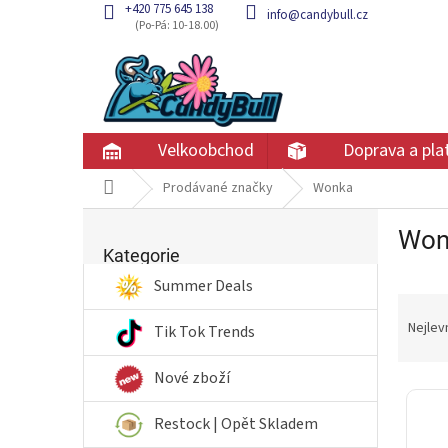
Přejít
+420 775 645 138
info@candybull.cz
na
obsah
Velkoobchod
Doprava a pla
Domů
Prodávané značky
Wonka
P
Won
Přeskočit
o
kategorie
Kategorie
s
t
Summer Deals
Ř
r
a
a
Nejlev
Tik Tok Trends
z
n
e
n
Nové zboží
V
n
í
ý
í
p
Restock | Opět Skladem
p
p
a