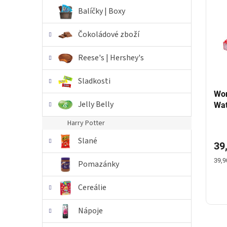
i
r
n
Balíčky | Boxy
s
o
e
p
d
l
Čokoládové zboží
r
u
o
k
Reese's | Hershey's
d
t
u
ů
Sladkosti
k
t
Won
Jelly Belly
ů
Wat
Harry Potter
Slané
39
Měr
39,9
Pomazánky
cena
Cereálie
Nápoje