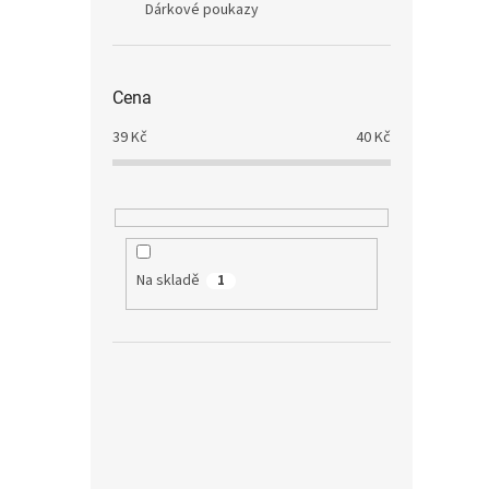
Dárkové poukazy
Cena
39
Kč
40
Kč
Na skladě
1