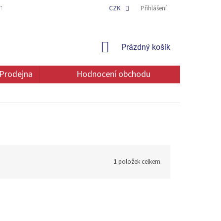
TAKT
OCHRANA OSOBNÍCH ÚDAJŮ
CZK
Přihlášení
NÁKUPNÍ
Prázdný košík
KOŠÍK
Prodejna
Hodnocení obchodu
1
položek celkem