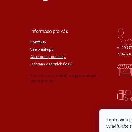
Informace pro vás
Kontakty
+420 775
Vše o nákupu
(Volejte P
Obchodní podmínky
Ochrana osobních údajů
Free resources by @freepik.com and
@pixelperfect
Tento web p
vyjadřujete s