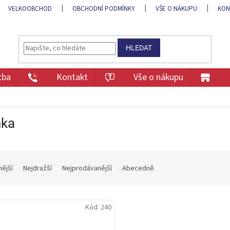
VELKOOBCHOD
OBCHODNÍ PODMÍNKY
VŠE O NÁKUPU
KON
HLEDAT
tba
Kontakt
Vše o nákupu
ka
nější
Nejdražší
Nejprodávanější
Abecedně
Kód:
240