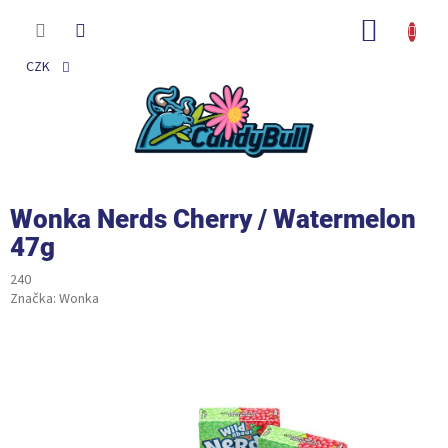
Přejít
na
NÁKUP
obsah
KOŠÍK
CZK
Wonka Nerds Cherry / Watermelon
47g
240
Značka:
Wonka