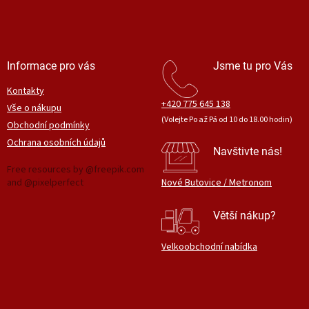
Informace pro vás
Jsme tu pro Vás
Kontakty
+420 775 645 138
Vše o nákupu
(Volejte Po až Pá od 10 do 18.00 hodin)
Obchodní podmínky
Ochrana osobních údajů
Navštivte nás!
Free resources by @freepik.com
and @pixelperfect
Nové Butovice / Metronom
Větší nákup?
Velkoobchodní nabídka