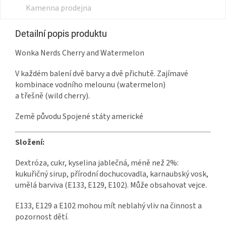
Kamenna prodejna
Detailní popis produktu
Wonka Nerds Cherry and Watermelon
V každém balení dvě barvy a dvě přichutě. Zajímavé
kombinace vodního melounu (watermelon)
a třešně (wild cherry).
Země původu Spojené státy americké
Složení:
Dextróza, cukr, kyselina jablečná, méně než 2%:
kukuřičný sirup, přírodní dochucovadla, karnaubský vosk,
umělá barviva (E133, E129, E102). Může obsahovat vejce.
E133, E129 a E102 mohou mít neblahý vliv na činnost a
pozornost dětí.