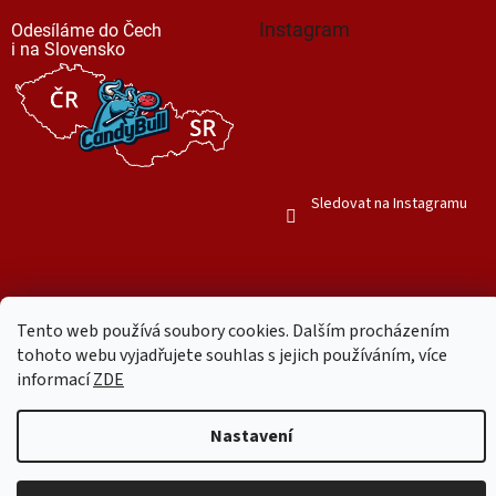
Instagram
Odesíláme do Čech
i na Slovensko
Sledovat na Instagramu
Tento web používá soubory cookies. Dalším procházením
Vytvořil Shoptet
tohoto webu vyjadřujete souhlas s jejich používáním, více
informací
ZDE
Copyright 2026
Mr. Candy Bull
. Všechna práva vyhrazena.
Upravit
Nastavení
nastavení cookies