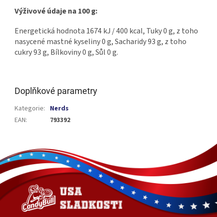
Výživové údaje na 100 g:
Energetická hodnota 1674 kJ / 400 kcal, Tuky 0 g, z toho
nasycené mastné kyseliny 0 g, Sacharidy 93 g, z toho
cukry 93 g, Bílkoviny 0 g, Sůl 0 g.
Doplňkové parametry
Kategorie
:
Nerds
EAN
:
793392
Z
á
p
a
t
í