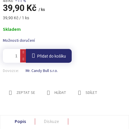
45 Kč
–11 %
39,90 Kč
/ ks
Měrná
39,90 Kč / 1 ks
cena:
Skladem
Možnosti doručení
Přidat do košíku
Dovozce:
Mr. Candy Bull s.r.o.
ZEPTAT SE
HLÍDAT
SDÍLET
Popis
Diskuze