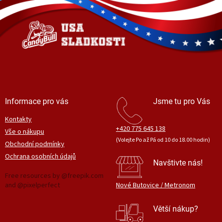
p
a
t
í
Informace pro vás
Jsme tu pro Vás
Kontakty
+420 775 645 138
Vše o nákupu
(Volejte Po až Pá od 10 do 18.00 hodin)
Obchodní podmínky
Ochrana osobních údajů
Navštivte nás!
Free resources by @freepik.com
and @pixelperfect
Nové Butovice / Metronom
Větší nákup?