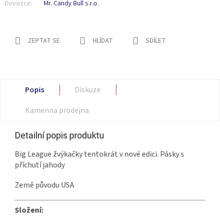
Dovozce:
Mr. Candy Bull s.r.o.
ZEPTAT SE
HLÍDAT
SDÍLET
Popis
Diskuze
Kamenna prodejna
Detailní popis produktu
Big League žvýkačky tentokrát v nové edici. Pásky s
příchutí jahody
Země původu USA
Složení: