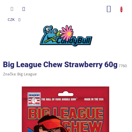
Přejít
na
NÁKUP
obsah
KOŠÍK
CZK
Big League Chew Strawberry 60g
7760
Značka:
Big League