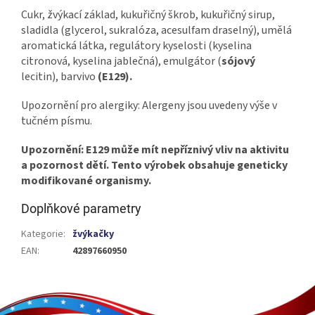
Cukr, žvýkací základ, kukuřičný škrob, kukuřičný sirup,
sladidla (glycerol, sukralóza, acesulfam draselný), umělá
aromatická látka, regulátory kyselosti (kyselina
citronová, kyselina jablečná), emulgátor (
sójový
lecitin), barvivo
(E129).
Upozornění pro alergiky: Alergeny jsou uvedeny výše v
tučném písmu.
Upozornění: E129 může mít nepříznivý vliv na aktivitu
a pozornost dětí. Tento výrobek obsahuje geneticky
modifikované organismy.
Doplňkové parametry
Kategorie
:
žvýkačky
EAN
:
42897660950
Z
á