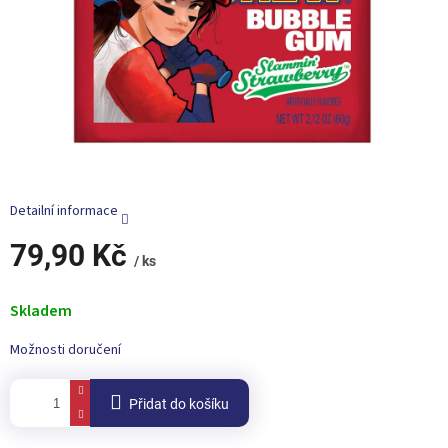
Detailní informace
79,90 Kč
/ ks
Měrná
cena:
Skladem
Možnosti doručení
Přidat do košíku