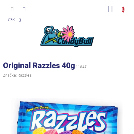
Přejít
na
NÁKUP
obsah
KOŠÍK
CZK
Original Razzles 40g
11847
Značka:
Razzles