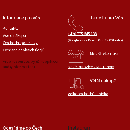
Informace pro vás
Jsme tu pro Vás
Kontakty
+420 775 645 138
Vše o nákupu
(Volejte Po až Pá od 10 do 18.00 hodin)
Obchodní podmínky
Ochrana osobních údajů
Navštivte nás!
Free resources by @freepik.com
and @pixelperfect
Nové Butovice / Metronom
Větší nákup?
Velkoobchodní nabídka
Instagram
Odesíláme do Čech