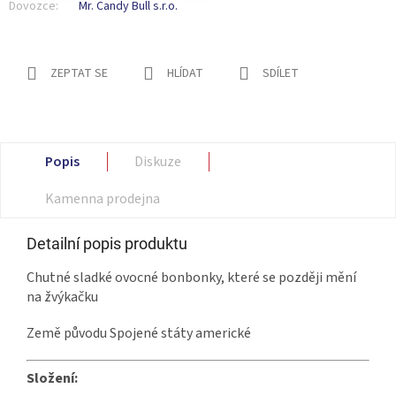
Dovozce:
Mr. Candy Bull s.r.o.
ZEPTAT SE
HLÍDAT
SDÍLET
Popis
Diskuze
Kamenna prodejna
Detailní popis produktu
Chutné sladké ovocné bonbonky, které se později mění
na žvýkačku
Země původu Spojené státy americké
Složení: