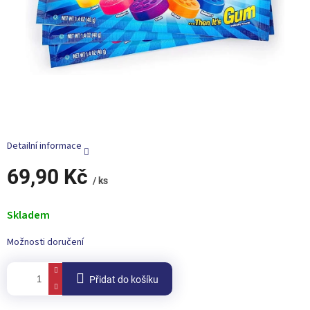
Detailní informace
69,90 Kč
/ ks
Měrná
cena:
Skladem
Možnosti doručení
Přidat do košíku