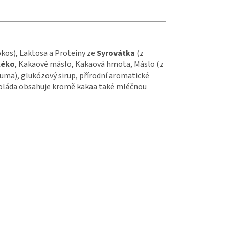
okos), Laktosa a Proteiny ze
Syrovátka
(z
léko
, Kakaové máslo, Kakaová hmota, Máslo (z
 guma), glukózový sirup, přírodní aromatické
koláda obsahuje kromě kakaa také mléčnou