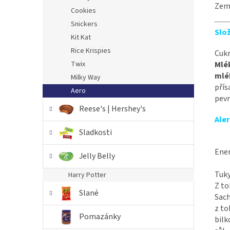
Zem
Cookies
Snickers
Slož
Kit Kat
Rice Krispies
Cukr
Twix
Mlé
mlé
Milky Way
přís
Aero
pevn
Reese's | Hershey's
Ale
Sladkosti
Ene
Jelly Belly
Tuk
Harry Potter
Z to
Slané
Sach
z to
Pomazánky
bilk