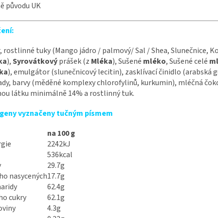
ě původu UK
ení:
, rostlinné tuky (Mango jádro / palmový/ Sal / Shea, Slunečnice, K
ka
),
Syrovátkový
prášek (z
Mléka
), Sušené
mléko
, Sušené celé
m
ka
), emulgátor (slunečnicový lecitin), zasklívací činidlo (arabská
ady, barvy (měděné komplexy chlorofylinů, kurkumin), mléčná čo
ou látku minimálně 14% a rostlinný tuk.
rgeny vyznačeny tučným písmem
na 100 g
rgie
2242kJ
536kcal
y
29.7g
ho nasycených
17.7g
aridy
62.4g
ho cukry
62.1g
oviny
4.3g