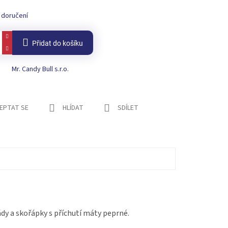
 doručení
Přidat do košíku
Mr. Candy Bull s.r.o.
EPTAT SE
HLÍDAT
SDÍLET
dy a skořápky s příchutí máty peprné.