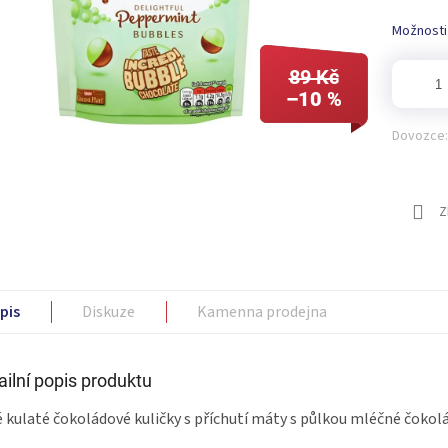
Možnosti
89 Kč
–10 %
Dovozce:
Z
pis
Diskuze
Kamenna prodejna
ailní popis produktu
 kulaté čokoládové kuličky s příchutí máty s půlkou mléčné čokolá