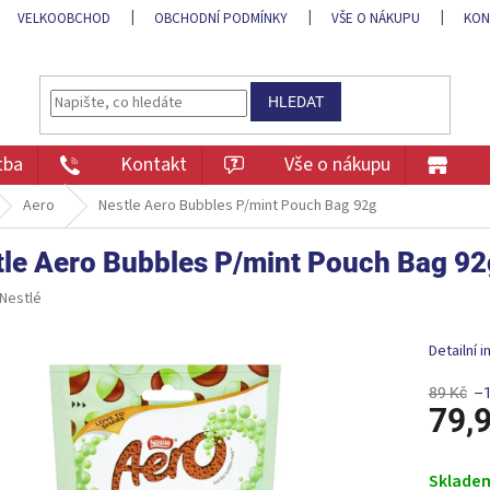
VELKOOBCHOD
OBCHODNÍ PODMÍNKY
VŠE O NÁKUPU
KON
HLEDAT
tba
Kontakt
Vše o nákupu
Aero
Nestle Aero Bubbles P/mint Pouch Bag 92g
tle Aero Bubbles P/mint Pouch Bag 92
Nestlé
Detailní 
89 Kč
–
79,
Měrná
cena:
Sklade