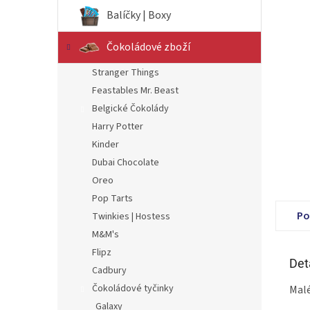
n
Balíčky | Boxy
e
l
Čokoládové zboží
Stranger Things
Feastables Mr. Beast
Belgické Čokolády
Harry Potter
Kinder
Dubai Chocolate
Oreo
Pop Tarts
Po
Twinkies | Hostess
M&M's
Flipz
Det
Cadbury
Čokoládové tyčinky
Malé
Galaxy