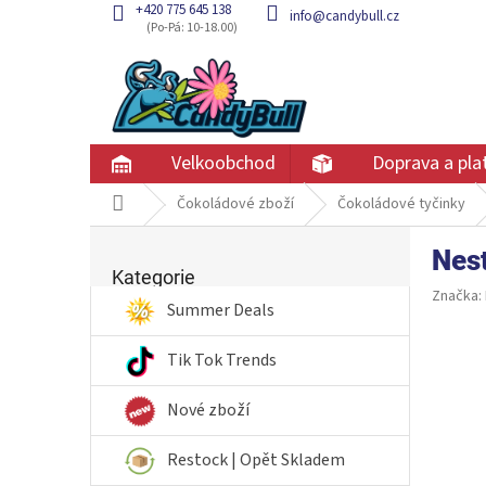
Přejít
+420 775 645 138
info@candybull.cz
na
obsah
Velkoobchod
Doprava a pla
Domů
Čokoládové zboží
Čokoládové tyčinky
P
Nes
Přeskočit
o
kategorie
Kategorie
s
Značka:
t
Summer Deals
r
a
Tik Tok Trends
n
n
Nové zboží
í
p
Restock | Opět Skladem
a