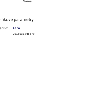
0.22g
lňkové parametry
gorie
:
Aero
7613036241779