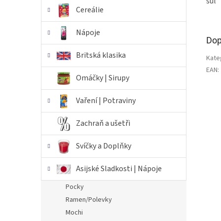
sůl
Cereálie
Nápoje
Dop
Britská klasika
Kate
EAN
:
Omáčky | Sirupy
Vaření | Potraviny
Zachraň a ušetři
Svíčky a Doplňky
Asijské Sladkosti | Nápoje
Pocky
Ramen/Polevky
Mochi