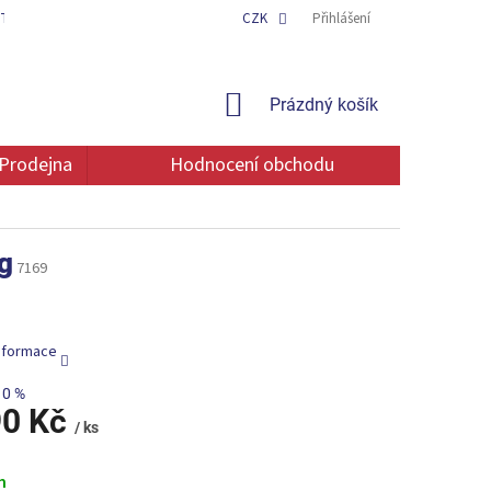
TAKT
OCHRANA OSOBNÍCH ÚDAJŮ
CZK
Přihlášení
NÁKUPNÍ
Prázdný košík
KOŠÍK
Prodejna
Hodnocení obchodu
g
7169
informace
10 %
90 Kč
/ ks
m