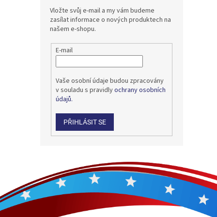
Vložte svůj e-mail a my vám budeme
zasílat informace o nových produktech na
našem e-shopu.
E-mail
Vaše osobní údaje budou zpracovány
v souladu s pravidly
ochrany osobních
údajů.
PŘIHLÁSIT SE
Z
á
p
a
t
í