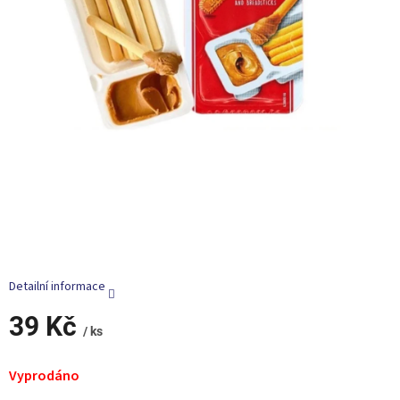
Detailní informace
39 Kč
/ ks
Měrná
cena:
Vyprodáno