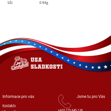
Sůl
0.94g
Z
á
p
a
t
í
Informace pro vás
Jsme tu pro Vás
Kontakty
+420 775 645 138