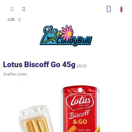
Přejít
na
NÁKUP
obsah
KOŠÍK
CZK
Lotus Biscoff Go 45g
10123
Značka:
Lotus