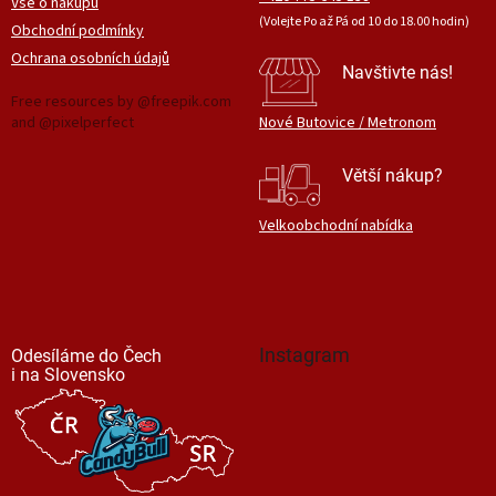
Vše o nákupu
(Volejte Po až Pá od 10 do 18.00 hodin)
Obchodní podmínky
Ochrana osobních údajů
Navštivte nás!
Free resources by @freepik.com
and @pixelperfect
Nové Butovice / Metronom
Větší nákup?
Velkoobchodní nabídka
Instagram
Odesíláme do Čech
i na Slovensko