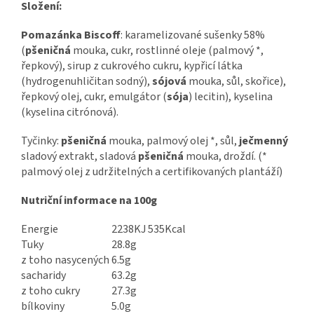
Složení:
Pomazánka Biscoff
: karamelizované sušenky 58%
(
pšeničná
mouka, cukr, rostlinné oleje (palmový *,
řepkový), sirup z cukrového cukru, kypřicí látka
(hydrogenuhličitan sodný),
sójová
mouka, sůl, skořice),
řepkový olej, cukr, emulgátor (
sója
) lecitin), kyselina
(kyselina citrónová).
Tyčinky:
pšeničná
mouka, palmový olej *, sůl,
ječmenný
sladový extrakt, sladová
pšeničná
mouka, droždí. (*
palmový olej z udržitelných a certifikovaných plantáží)
Nutriční informace na 100g
Energie
2238KJ 535Kcal
Tuky
28.8g
z toho nasycených
6.5g
sacharidy
63.2g
z toho cukry
27.3g
bílkoviny
5.0g