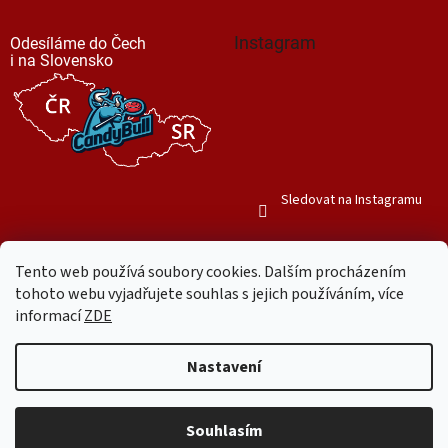
Instagram
Odesíláme do Čech
i na Slovensko
Sledovat na Instagramu
Tento web používá soubory cookies. Dalším procházením
tohoto webu vyjadřujete souhlas s jejich používáním, více
informací
ZDE
Vytvořil Shoptet
Nastavení
Copyright 2026
Mr. Candy Bull
. Všechna práva vyhrazena.
Upravit
nastavení cookies
Souhlasím