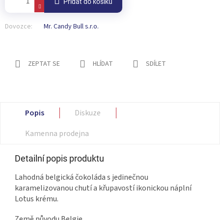
Přidat do košíku
Dovozce:
Mr. Candy Bull s.r.o.
ZEPTAT SE
HLÍDAT
SDÍLET
Popis
Diskuze
Kamenna prodejna
Detailní popis produktu
Lahodná belgická čokoláda s jedinečnou
karamelizovanou chutí a křupavostí ikonickou náplní
Lotus krému.
Země původu Belgie