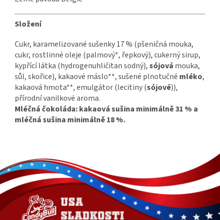
Složení
Cukr, karamelizované sušenky 17 % (pšeničná mouka,
cukr, rostlinné oleje (palmový*, řepkový), cukerný sirup,
kypřící látka (hydrogenuhličitan sodný),
sójová
mouka,
sůl, skořice), kakaové máslo**, sušené plnotučné
mléko
,
kakaová hmota**, emulgátor (lecitiny (
sójové
)),
přírodní vanilkové aroma.
Mléčná čokoláda: kakaová sušina minimálně 31 % a
mléčná sušina minimálně 18 %.
Z
á
p
a
t
í