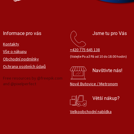
Informace pro vás
Jsme tu pro Vás
Kontakty
+420 775 645 138
Vše o nákupu
(Volejte Po až Pá od 10 do 18.00 hodin)
Obchodní podmínky
Ochrana osobních údajů
Navštivte nás!
Free resources by @freepik.com
and @pixelperfect
Nové Butovice / Metronom
Větší nákup?
Velkoobchodní nabídka