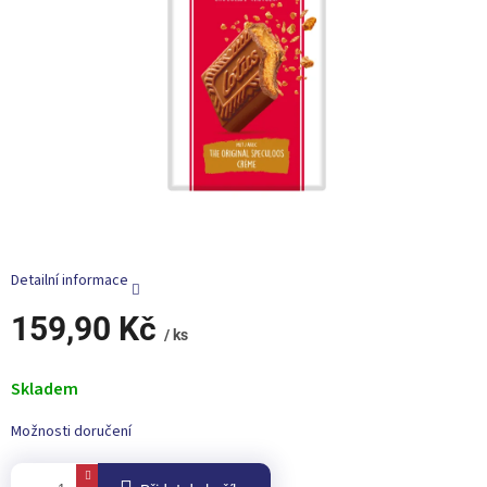
Detailní informace
159,90 Kč
/ ks
Měrná
cena:
Skladem
Možnosti doručení