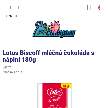
Přejít
na
NÁKUP
obsah
KOŠÍK
CZK
Lotus Biscoff mléčná čokoláda s
náplní 180g
14747
Značka:
Lotus