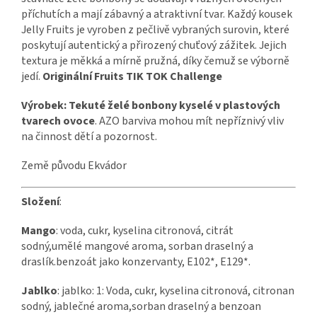
příchutích a mají zábavný a atraktivní tvar. Každý kousek
Jelly Fruits je vyroben z pečlivě vybraných surovin, které
poskytují autentický a přirozený chuťový zážitek. Jejich
textura je měkká a mírně pružná, díky čemuž se výborně
jedí.
Originální Fruits TIK TOK Challenge
Výrobek: Tekuté želé bonbony kyselé v plastových
tvarech ovoce
. AZO barviva mohou mít nepříznivý vliv
na činnost dětí a pozornost.
Země původu Ekvádor
Složení
:
Mango
: voda, cukr, kyselina citronová, citrát
sodný,umělé mangové aroma, sorban draselný a
draslík.benzoát jako konzervanty, E102*, E129*.
Jablko
: jablko: 1: Voda, cukr, kyselina citronová, citronan
sodný, jablečné aroma,sorban draselný a benzoan