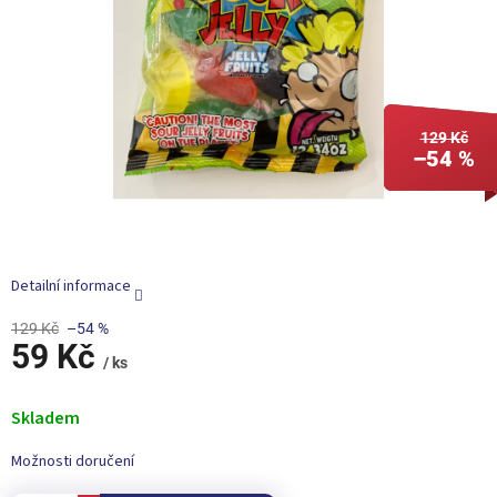
129 Kč
–54 %
Detailní informace
129 Kč
–54 %
59 Kč
/ ks
Měrná
cena:
Skladem
Možnosti doručení