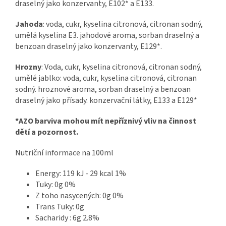
draselný jako konzervanty, E102* a E133.
Jahoda
: voda, cukr, kyselina citronová, citronan sodný,
umělá kyselina E3. jahodové aroma, sorban draselný a
benzoan draselný jako konzervanty, E129*.
Hrozny
: Voda, cukr, kyselina citronová, citronan sodný,
umělé jablko: voda, cukr, kyselina citronová, citronan
sodný. hroznové aroma, sorban draselný a benzoan
draselný jako přísady. konzervační látky, E133 a E129*
*AZO barviva mohou mít nepříznivý vliv na činnost
dětí a pozornost.
Nutriční informace na 100ml
Energy: 119 kJ - 29 kcal 1%
Tuky: 0g 0%
Z toho nasycených: 0g 0%
Trans Tuky: 0g
Sacharidy : 6g 2.8%