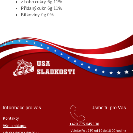
z toho cukry: 6g 11%
Přidaný cukr: 6g 11%
Bílkoviny: 0g 0%
Z
á
p
a
t
í
Informace pro vás
Jsme tu pro Vás
Kontakty
+420 775 645 138
Vše o nákupu
(Volejte Po až Pá od 10 do 18.00 hodin)