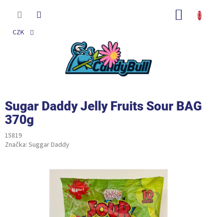
Přejít
na
NÁKUP
obsah
KOŠÍK
CZK
Sugar Daddy Jelly Fruits Sour BAG
370g
15819
Značka:
Suggar Daddy