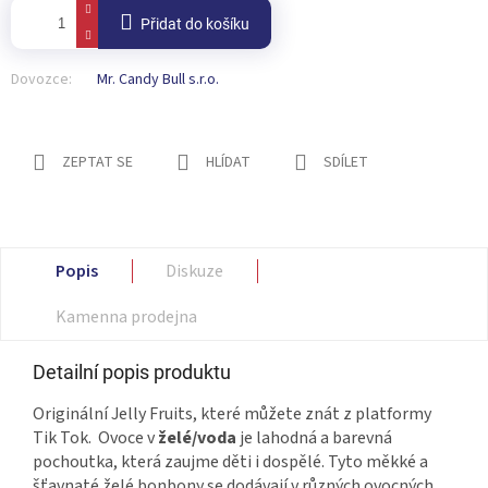
Přidat do košíku
Dovozce:
Mr. Candy Bull s.r.o.
ZEPTAT SE
HLÍDAT
SDÍLET
Popis
Diskuze
Kamenna prodejna
Detailní popis produktu
Originální Jelly Fruits, které můžete znát z platformy
Tik Tok. Ovoce v
želé/voda
je lahodná a barevná
pochoutka, která zaujme děti i dospělé. Tyto měkké a
šťavnaté želé bonbony se dodávají v různých ovocných