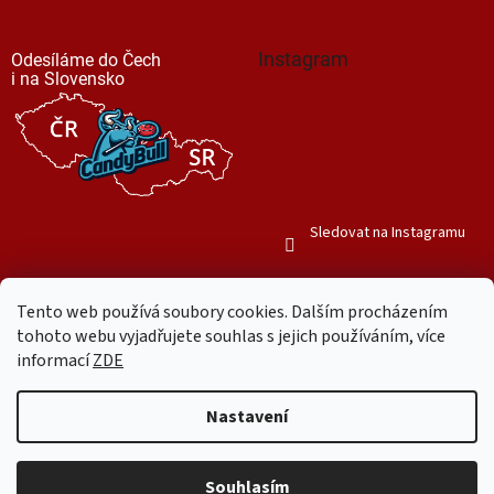
Instagram
Odesíláme do Čech
i na Slovensko
Sledovat na Instagramu
Tento web používá soubory cookies. Dalším procházením
tohoto webu vyjadřujete souhlas s jejich používáním, více
informací
ZDE
Vytvořil Shoptet
Nastavení
Copyright 2026
Mr. Candy Bull
. Všechna práva vyhrazena.
Upravit
nastavení cookies
Souhlasím