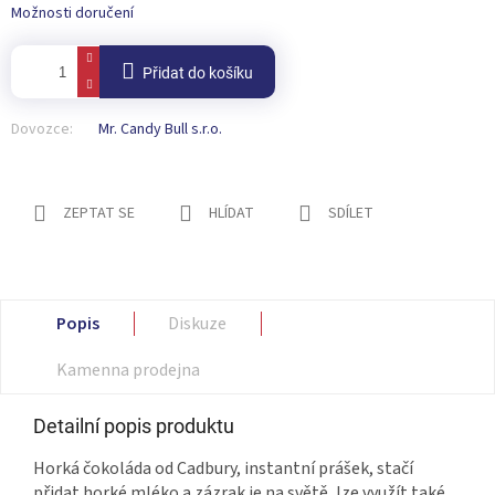
Možnosti doručení
Přidat do košíku
Dovozce:
Mr. Candy Bull s.r.o.
ZEPTAT SE
HLÍDAT
SDÍLET
Popis
Diskuze
Kamenna prodejna
Detailní popis produktu
Horká čokoláda od Cadbury, instantní prášek, stačí
přidat horké mléko a zázrak je na světě, lze využít také