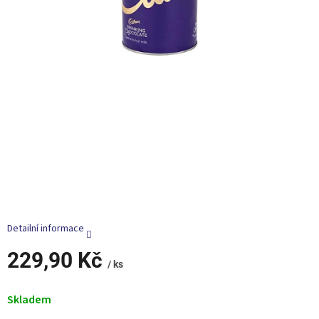
Detailní informace
229,90 Kč
/ ks
Měrná
cena:
Skladem