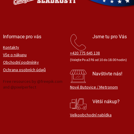
Informace pro vás
Jsme tu pro Vás
Kontakty
+420 775 645 138
Vše o nákupu
(Volejte Po až Pá od 10 do 18.00 hodin)
Obchodní podmínky
Ochrana osobních údajů
Navštivte nás!
Free resources by @freepik.com
and @pixelperfect
Nové Butovice / Metronom
Větší nákup?
Velkoobchodní nabídka