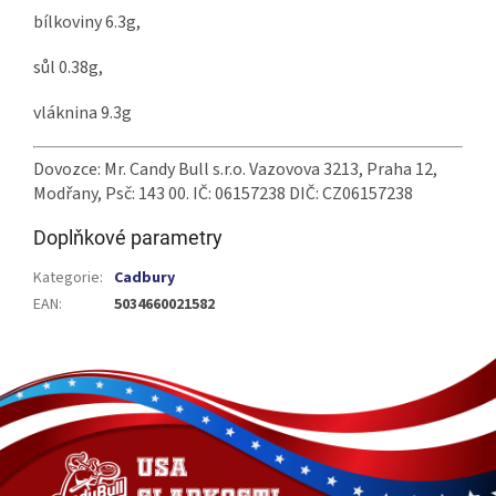
bílkoviny 6.3g,
sůl 0.38g,
vláknina 9.3g
Dovozce: Mr. Candy Bull s.r.o. Vazovova 3213, Praha 12,
Modřany, Psč: 143 00. IČ: 06157238 DIČ: CZ06157238
Doplňkové parametry
Kategorie
:
Cadbury
EAN
:
5034660021582
Z
á
p
a
t
í