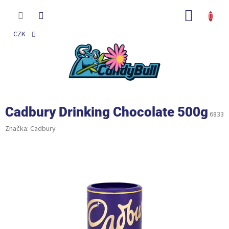
Přejít
na
NÁKUP
obsah
KOŠÍK
CZK
Cadbury Drinking Chocolate 500g
6833
Značka:
Cadbury