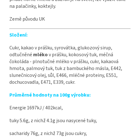
na palačinky, koktejly.
Země původu UK
Složení:
Cukr, kakao v prášku, syrovátka, glukozový sirup,
odtučněné
mléko
v prášku, kokosový tuk, méčná
čokoláda - plnotučné mléko v prášku, cukr, kakaová
hmota, palmový tuk, tuk z bambuckého másla, E442,
slunečnicový olej, sůl, E466, mléčné proteiny, E551,
dochucovadla, E471, E339, cukr.
Průměrné hodnoty na 100g výrobku:
Energie 1697kJ / 402kcal,
tuky 5.6g, z nichž 4.1g jsou nasycené tuky,
sacharidy 76g, z nichž 73g jsou cukry,