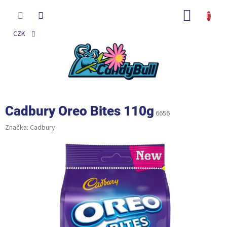
Přejít
na
NÁKUP
obsah
KOŠÍK
CZK
Cadbury Oreo Bites 110g
6656
Značka:
Cadbury