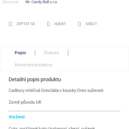
Dovozce:
Mr. Candy Bull s.r.o.
ZEPTAT SE
HLÍDAT
SDÍLET
Popis
Diskuze
Kamenna prodejna
Detailní popis produktu
Cadbury mléčná čokoláda s kousky Oreo sušenek
Země původu UK
Složení:
Cukr, rostlinné tuky (palmový, shea), sušené