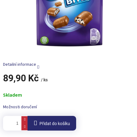
Detailní informace
89,90 Kč
/ ks
Měrná
cena:
Skladem
Možnosti doručení
Přidat do košíku