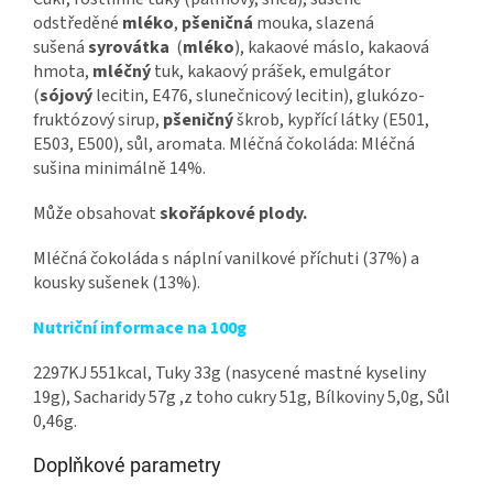
odstředěné
mléko
,
pšeničná
mouka, slazená
sušená
syrovátka
(
mléko
), kakaové máslo, kakaová
hmota,
mléčný
tuk, kakaový prášek, emulgátor
(
sójový
lecitin, E476, slunečnicový lecitin), glukózo-
fruktózový sirup,
pšeničný
škrob, kypřící látky (E501,
E503, E500), sůl, aromata. Mléčná čokoláda: Mléčná
sušina minimálně 14%.
Může obsahovat
skořápkové plody.
Mléčná čokoláda s náplní vanilkové příchuti (37%) a
kousky sušenek (13%).
Nutriční informace na 100g
2297KJ 551kcal, Tuky 33g (nasycené mastné kyseliny
19g), Sacharidy 57g ,z toho cukry 51g, Bílkoviny 5,0g, Sůl
0,46g.
Doplňkové parametry