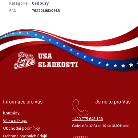
Kategorie
:
Cadbury
EAN
:
7622210810915
Z
á
p
a
t
í
Informace pro vás
Jsme tu pro Vás
Kontakty
+420 775 645 138
Vše o nákupu
(Volejte Po až Pá od 10 do 18.00 hodin)
Obchodní podmínky
Ochrana osobních údajů