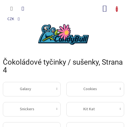
Přejít
na
NÁKUP
obsah
KOŠÍK
CZK
Čokoládové tyčinky / sušenky
, Strana
4
Galaxy
Cookies
Snickers
Kit Kat