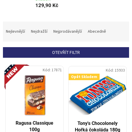
129,90 Kč
Ř
a
Nejlevnější
Nejdražší
Nejprodávanější
Abecedně
z
e
n
OTEVŘÍT FILTR
í
p
V
Novinka
r
Kód:
17871
Kód:
15933
ý
o
Opět Skladem
p
d
i
u
s
k
p
t
r
ů
o
d
Ragusa Classique
Tony's Chocolonely
u
100g
Hořká čokoláda 180g
k