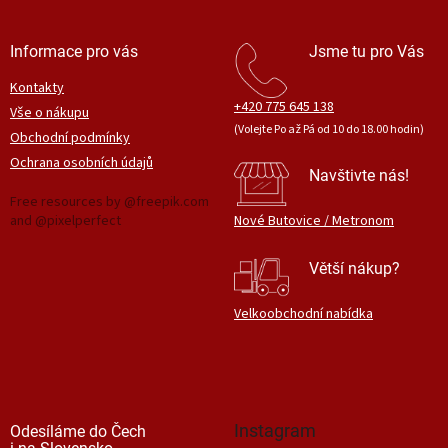
ý
p
i
Informace pro vás
Jsme tu pro Vás
s
u
Kontakty
+420 775 645 138
Vše o nákupu
(Volejte Po až Pá od 10 do 18.00 hodin)
Obchodní podmínky
Ochrana osobních údajů
Navštivte nás!
Free resources by @freepik.com
and @pixelperfect
Nové Butovice / Metronom
Větší nákup?
Velkoobchodní nabídka
Instagram
Odesíláme do Čech