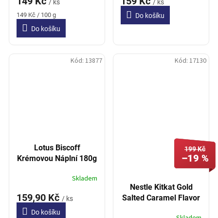
149 Kč
159 Kč
/ ks
/ ks
Měrná
149 Kč / 100 g
Do košíku
cena:
Do košíku
Kód:
13877
Kód:
17130
Lotus Biscoff
199 Kč
–19 %
Krémovou Náplní 180g
Skladem
Nestle Kitkat Gold
159,90 Kč
Salted Caramel Flavor
/ ks
116g
Do košíku
Skladem