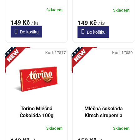
t
Skladem
Skladem
ů
149 Kč
149 Kč
/ ks
/ ks
Do košíku
Do košíku
Novinka
Novinka
Kód:
17877
Kód:
17880
Torino Mléčná
Mléčná čokoláda
Čokoláda 100g
Kirsch sirupem a
cukrovou krustou 100g
Skladem
Skladem