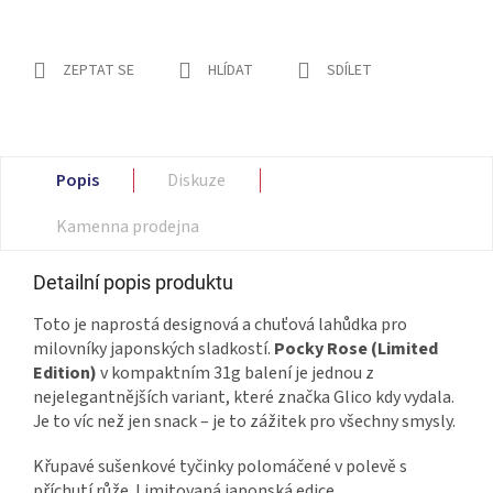
ZEPTAT SE
HLÍDAT
SDÍLET
Popis
Diskuze
Kamenna prodejna
Detailní popis produktu
Toto je naprostá designová a chuťová lahůdka pro
milovníky japonských sladkostí.
Pocky Rose (Limited
Edition)
v kompaktním 31g balení je jednou z
nejelegantnějších variant, které značka Glico kdy vydala.
Je to víc než jen snack – je to zážitek pro všechny smysly.
Křupavé sušenkové tyčinky polomáčené v polevě s
příchutí růže. Limitovaná japonská edice.