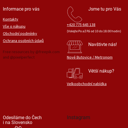
Informace pro vás
Jsme tu pro Vás
Kontakty
+420 775 645 138
Vše o nákupu
(Volejte Po až Pá od 10 do 18.00 hodin)
Obchodní podmínky
Ochrana osobních údajů
Navštivte nás!
Free resources by @freepik.com
and @pixelperfect
Nové Butovice / Metronom
Větší nákup?
Velkoobchodní nabídka
Instagram
Odesíláme do Čech
i na Slovensko