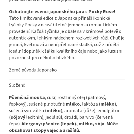
Ochutnejte esenci japonského jara s Pocky Rose!
Tato limitovaná edice z Japonska přináší ikonické
tyčinky Pocky v neuvěřitelně jemném a romantickém
provedení.
Každá tyčinka je obalena v krémové polevě s
autentickým, lehkým nádechem rozkvetlých růží.
Chuť je
jemná, květinová a není přehnaně sladká, což z ní dělá
ideální doplněk k šálku kvalitního čaje nebo jako luxusní
pozornost pro někoho blízkého.
Země původu Japonsko
Složení:
Pšeničná mouka
, cukr, rostlinný olej (palmový,
řepkový), sušené plnotučné
mléko
, laktóza (
mléko
),
sušená syrovátka (
mléko
), aromata (růže), emulgátor
(
sójový
lecithin), jedlá sůl, droždí, barvivo (červená
řepa).
Alergeny: pšenice (lepek), mléko, sója.
Může
obsahovat stopy vajec a arašídů.