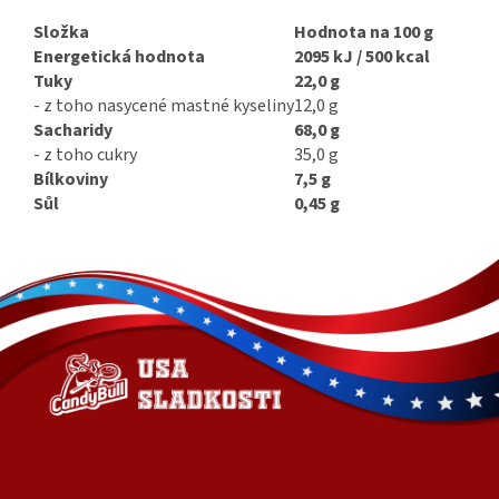
Složka
Hodnota na 100 g
Energetická hodnota
2095 kJ / 500 kcal
Tuky
22,0 g
- z toho nasycené mastné kyseliny
12,0 g
Sacharidy
68,0 g
- z toho cukry
35,0 g
Bílkoviny
7,5 g
Sůl
0,45 g
Z
á
p
a
t
í