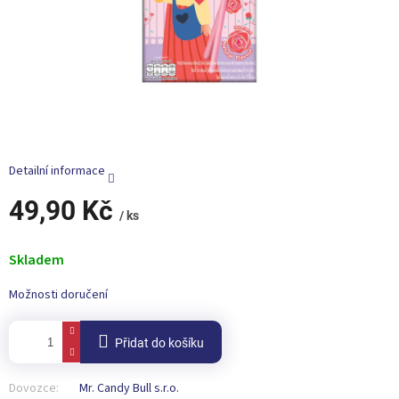
Detailní informace
49,90 Kč
/ ks
Měrná
cena:
Skladem
Možnosti doručení
Přidat do košíku
Dovozce:
Mr. Candy Bull s.r.o.