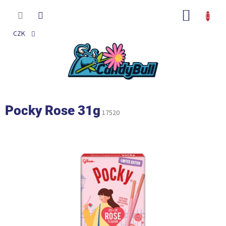
Přejít
na
NÁKUP
obsah
KOŠÍK
CZK
Pocky Rose 31g
17520