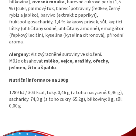
bílkovina],
ovesná mouka
, barevné cukrové perly (1,5
%) [cukr, palmový tuk, barvicí potraviny (ředkev, černý
rybíz a jablko), barvivo (extrakt z papriky)],
fruktooligosacharidy, 1,4 % kakaový prášek, sůl, kypřicí
látky (uhličitany sodné, uhličitany amonné), emulgátor
(řepkový lecitin), kyselina (kyselina citronová), přírodní
aroma.
Alergeny:
Viz zvýrazněné suroviny ve složení.
Může obsahovat
mléko, vejce, arašídy, ořechy,
ječmen, žito a špaldu
.
Nutriční informace na 100g
1289 kJ / 303 kcal, tuky: 0,46 g (z toho nasycené: 0,46 g),
sacharidy: 74,8 g (z toho cukry: 65.2g), bílkoviny: 0 g, sůl:
0,00 g
Z