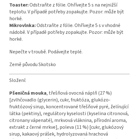
Toaster:
Odstraňte z fólie. Ohřívejte 5 s na nejnižší
teplotu. V případě potřeby zopakujte. Pozor: může být
horké.
Mikrovlnka:
Odstraňte z fólie. Ohřívejte 5 s v vhodné
nádobě. V případě potřeby zopakujte. Pozor: může být
horké.
Nepečte v troubě. Podávejte teplé.
Země původu Skotsko
Složení:
Pšeničná mouka
, třešňová ovocná náplň (27 %)
[zvlhčovadlo (glycerin), cukr, fruktóza, glukózo-
fruktózový sirup, koncentrované třešňové pyré, želírující
látka (pektiny), regulátory kyselosti (kyselina citronová,
citronany vápenaté), mrkvová vláknina, přírodní aroma,
extrakt z černé mrkve], poleva (11 %) [cukr, glukózový
sirup, kakaový prášek, hydrolyzovaná hrachová