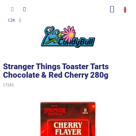
Přejít
na
NÁKUP
obsah
KOŠÍK
CZK
Stranger Things Toaster Tarts
Chocolate & Red Cherry 280g
17183