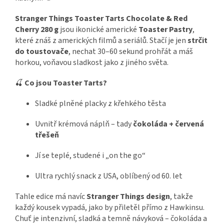
Stranger Things Toaster Tarts Chocolate & Red
Cherry 280 g
jsou ikonické americké
Toaster Pastry
,
které znáš z amerických filmů a seriálů. Stačí je jen
strčit
do toustovače
, nechat 30–60 sekund prohřát a máš
horkou, voňavou sladkost jako z jiného světa.
🍒
Co jsou Toaster Tarts?
Sladké plněné placky z křehkého těsta
Uvnitř krémová náplň – tady
čokoláda + červená
třešeň
Jí se teplé, studené i „on the go“
Ultra rychlý snack z USA, oblíbený od 60. let
Tahle edice má navíc
Stranger Things design
, takže
každý kousek vypadá, jako by přiletěl přímo z Hawkinsu.
Chuť je intenzivní, sladká a temně návyková – čokoláda a