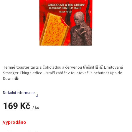
Temné toaster tarts s čokoládou a červenou třešní! 🍫🍒 Limitovaná
Stranger Things edice – stačí zahřát v toustovači a ochutnat Upside
Down. 👻
Detailní informace
169 Kč
/ ks
Měrná
cena:
Vyprodáno