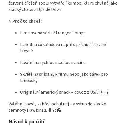
červená třešeň spolu vytvářejí kombo, které chutná jako
sladký chaos z Upside Down.
⚡
Proč to chceš:
Limitovaná série Stranger Things
Lahodná čokoládová náplň s příchutí červené
třešně
Ideální na rychlou sladkou svačinu
Skvělé na snídani, k filmu nebo jako dárek pro
fanoušky
Originální americký snack – dovoz z USA 🇺🇸
Vytáhni toast, zahřej, ochutnej – a vstup do sladké
temnoty Hawkinsu. 🍫🍒👻
Návod k použití: