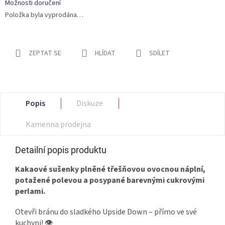
Možnosti doručení
Položka byla vyprodána…
ZEPTAT SE
HLÍDAT
SDÍLET
Popis
Diskuze
Kamenna prodejna
Detailní popis produktu
Kakaové sušenky plněné třešňovou ovocnou náplní,
potažené polevou a posypané barevnými cukrovými
perlami.
Otevři bránu do sladkého Upside Down – přímo ve své
kuchyni! 👁️