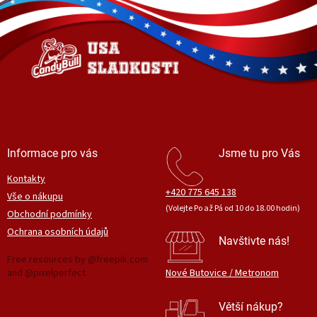
á
p
a
t
í
Informace pro vás
Jsme tu pro Vás
Kontakty
+420 775 645 138
Vše o nákupu
(Volejte Po až Pá od 10 do 18.00 hodin)
Obchodní podmínky
Ochrana osobních údajů
Navštivte nás!
Free resources by @freepik.com
and @pixelperfect
Nové Butovice / Metronom
Větší nákup?