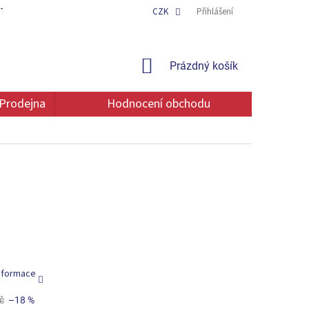
TAKT
OCHRANA OSOBNÍCH ÚDAJŮ
CZK
Přihlášení
NÁKUPNÍ
Prázdný košík
KOŠÍK
Prodejna
Hodnocení obchodu
informace
č
–18 %