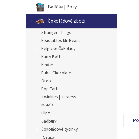
n
Balíčky | Boxy
e
l
Čokoládové zboží
Stranger Things
Feastables Mr. Beast
Belgické Čokolády
Harry Potter
Kinder
Dubai Chocolate
Oreo
Pop Tarts
Twinkies | Hostess
M&M's
Flipz
Po
Cadbury
Čokoládové tyčinky
Galaxy