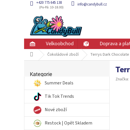
Přejít
+420 775 645 138
info@candybull.cz
na
obsah
Velkoobchod
Doprava a pla
Domů
Čokoládové zboží
Terrys Dark Chocolate
P
Ter
Přeskočit
o
kategorie
Kategorie
s
Značka:
t
Summer Deals
r
a
Tik Tok Trends
n
n
Nové zboží
í
p
Restock | Opět Skladem
a