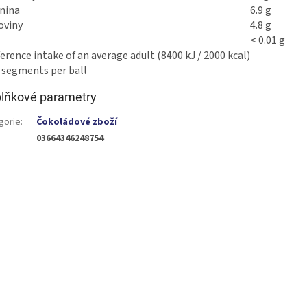
nina
6.9 g
oviny
4.8 g
< 0.01 g
erence intake of an average adult (8400 kJ / 2000 kcal)
4 segments per ball
lňkové parametry
gorie
:
Čokoládové zboží
03664346248754