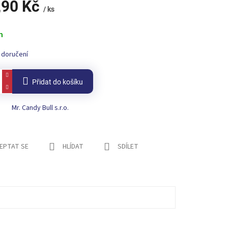
,90 Kč
/ ks
m
 doručení
Přidat do košíku
Mr. Candy Bull s.r.o.
EPTAT SE
HLÍDAT
SDÍLET