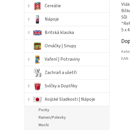
Vlák
Cereálie
Bílk
Sůl
Nápoje
*Ref
5 x 
Britská klasika
Dop
Omáčky | Sirupy
Kate
EAN
:
Vaření | Potraviny
Zachraň a ušetři
Svíčky a Doplňky
Asijské Sladkosti | Nápoje
Pocky
Ramen/Polevky
Mochi