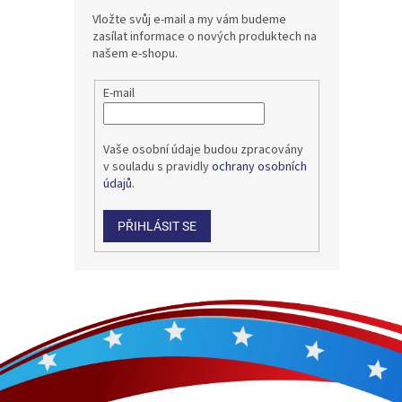
Vložte svůj e-mail a my vám budeme
zasílat informace o nových produktech na
našem e-shopu.
E-mail
Vaše osobní údaje budou zpracovány
v souladu s pravidly
ochrany osobních
údajů.
PŘIHLÁSIT SE
Z
á
p
a
t
í