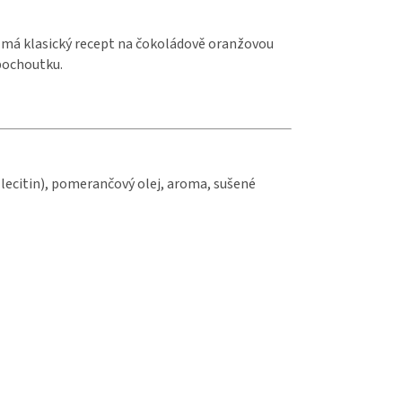
 má klasický recept na čokoládově oranžovou
pochoutku.
ý
lecitin), pomerančový olej, aroma, sušené