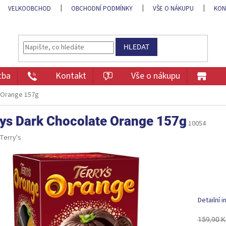
VELKOOBCHOD
OBCHODNÍ PODMÍNKY
VŠE O NÁKUPU
KON
HLEDAT
tba
Kontakt
Vše o nákupu
 Orange 157g
rys Dark Chocolate Orange 157g
10054
Terry's
Detailní 
159,90 K