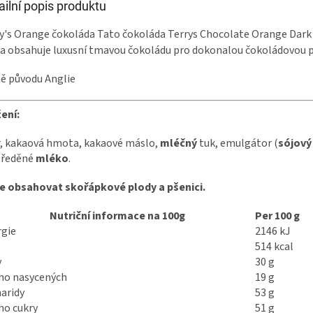
ailní popis produktu
y's Orange čokoláda Tato čokoláda Terrys Chocolate Orange Dark
i a obsahuje luxusní tmavou čokoládu pro dokonalou čokoládovou 
ě původu Anglie
ení:
, kakaová hmota, kakaové máslo,
mléčný
tuk, emulgátor (
sójov
tředěné
mléko
.
e obsahovat skořápkové plody a pšenici.
Nutriční informace na 100g
Per 100 g
rgie
2146 kJ
514 kcal
y
30 g
oho nasycených
19 g
aridy
53 g
ho cukry
51 g