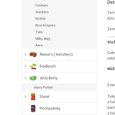
Det
Cookies
Snickers
Terr
fóli
Kit Kat
Rice Krispies
Zem
Twix
Milky Way
Slož
Aero
Cukr
Reese's | Hershey's
ods
Sladkosti
Můž
Jelly Belly
Ene
Harry Potter
Tuk
Slané
z t
Sach
Pomazánky
z to