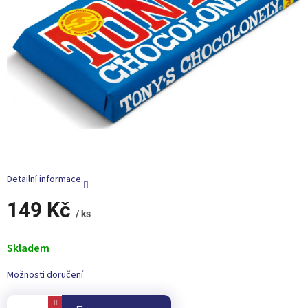
Detailní informace
149 Kč
/ ks
Měrná
cena:
Skladem
Možnosti doručení