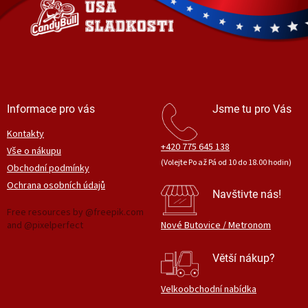
t
í
Informace pro vás
Jsme tu pro Vás
Kontakty
+420 775 645 138
Vše o nákupu
(Volejte Po až Pá od 10 do 18.00 hodin)
Obchodní podmínky
Ochrana osobních údajů
Navštivte nás!
Free resources by @freepik.com
and @pixelperfect
Nové Butovice / Metronom
Větší nákup?
Velkoobchodní nabídka