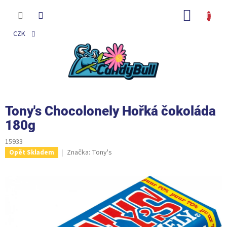
Přejít
na
NÁKUP
obsah
KOŠÍK
CZK
Tony's Chocolonely Hořká čokoláda
180g
15933
Značka:
Tony's
Opět Skladem