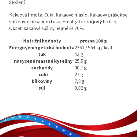
Složení:
Kakaová hmota, Cukr, Kakaové máslo, Kakaový prášek se
sníženým obsahem tuku, Emulgátor:
sójový
lecitin,
Obsah kakaové sušiny nejméně 70%.
Nutriční hodnoty
pro/na 100 g
Energie/energetická hodnota
2361 / 564 kj / kcal
tuk
43 g
nasycené mastné kyseliny
25,5 g
sacharidy
30,7 g
cukr
27 g
bílkoviny
7,8 g
sůl
0,02 g
Z
á
p
a