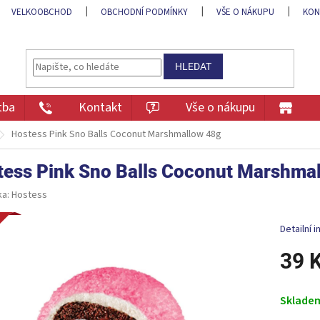
VELKOOBCHOD
OBCHODNÍ PODMÍNKY
VŠE O NÁKUPU
KON
HLEDAT
tba
Kontakt
Vše o nákupu
Hostess Pink Sno Balls Coconut Marshmallow 48g
tess Pink Sno Balls Coconut Marshma
ka:
Hostess
ka
Detailní 
39 
Měrná
cena:
Sklade