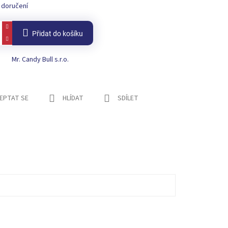
 doručení
Přidat do košíku
Mr. Candy Bull s.r.o.
EPTAT SE
HLÍDAT
SDÍLET