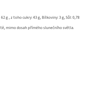
62 g , z toho cukry: 43 g, Bílkoviny: 3 g, Sůl: 0,78
stě, mimo dosah přímého slunečního světla.