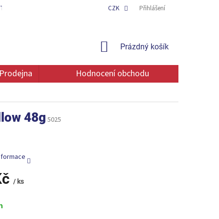
TAKT
OCHRANA OSOBNÍCH ÚDAJŮ
CZK
Přihlášení
NÁKUPNÍ
Prázdný košík
KOŠÍK
Prodejna
Hodnocení obchodu
llow 48g
5025
informace
Kč
/ ks
m