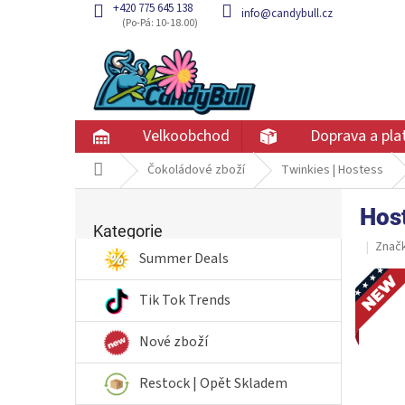
Přejít
+420 775 645 138
info@candybull.cz
na
obsah
Velkoobchod
Doprava a pla
Domů
Čokoládové zboží
Twinkies | Hostess
P
Hos
Přeskočit
o
kategorie
Kategorie
s
Znač
t
Summer Deals
r
Novin
a
Tik Tok Trends
n
n
Nové zboží
í
p
Restock | Opět Skladem
a