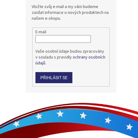
Vložte svůj e-mail a my vám budeme
zasílat informace o nových produktech na
našem e-shopu.
E-mail
Vaše osobní údaje budou zpracovány
v souladu s pravidly
ochrany osobních
údajů.
PŘIHLÁSIT SE
Z
á
p
a
t
í