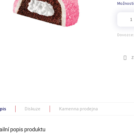
Možnosti
Dovozce:
Z
pis
Diskuze
Kamenna prodejna
ailní popis produktu