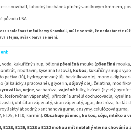
tess snowball, lahodný bochánek plněný vanilkovým krémem, p
ě původu USA
ess společnost mění barvy Snowball, může se stát, že nedostanete růž
ává stejná, avšak barva se mění.
žení:
, voda, kukuřičný sirup, bělená
pšeničná
mouka (
pšenčiná
mouka, 
nitrát, riboflavin, kyselina listová),
kokos
, kukuřičný sirup s vy
do pečiva (lůj, hydrogenovaný lůj, bavlníkový olej, mono a diglycer
o (alkalicky zpracované), glycerin,
sójový
olej, želatina, modifik
syrovátka
,
vejce
, sacharóza,
vaječné
bílky, kvásek (kyselý pyrofo
b, fosforečnan vápenatý), přírodní a umělá dochucovadla, kyselina
tvosti), uhličitan vápenatý, síran vápenatý, agar, dextróza, fosfá
royllaktylát sodný, xanthanová guma, enzymy, celulózová guma, 
, E129, E110, karmín).
Obsahuje pšenici, kokos, sóju, mléko a v
, E133, E129, E133 a E132 mohou mít neblahý vliv na chování a a