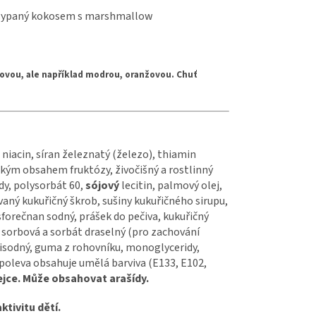
osypaný kokosem s marshmallow
ovou, ale například modrou, oranžovou. Chuť
niacin, síran železnatý (železo), thiamin
sokým obsahem fruktózy, živočišný a rostlinný
idy, polysorbát 60,
sójový
lecitin, palmový olej,
ovaný kukuřičný škrob, sušiny kukuřičného sirupu,
sforečnan sodný, prášek do pečiva, kukuřičný
 sorbová a sorbát draselný (pro zachování
t disodný, guma z rohovníku, monoglyceridy,
poleva obsahuje umělá barviva (E133, E102,
ejce. Může obsahovat arašídy.
ktivitu dětí.