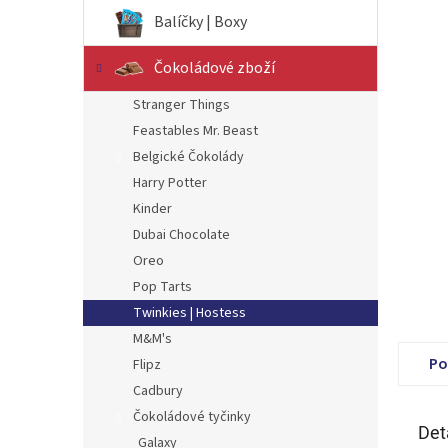
n
Balíčky | Boxy
e
l
Čokoládové zboží
Stranger Things
Feastables Mr. Beast
Belgické Čokolády
Harry Potter
Kinder
Dubai Chocolate
Oreo
Pop Tarts
Twinkies | Hostess
M&M's
Po
Flipz
Cadbury
Čokoládové tyčinky
Det
Galaxy