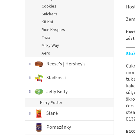
Cookies
Hos
Snickers
Zem
Kit Kat
Rice Krispies
Host
Twix
zůst
Milky Way
Slo
Aero
Reese's | Hershey's
Cukr
mono
Sladkosti
tuk 
kaka
Jelly Belly
sůl,
škro
Harry Potter
čers
stea
Slané
E132
Pomazánky
E102