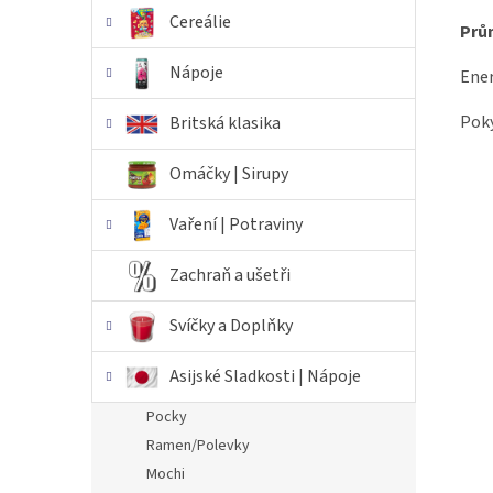
Cereálie
Prů
Nápoje
Ener
Poky
Britská klasika
Omáčky | Sirupy
Vaření | Potraviny
Zachraň a ušetři
Svíčky a Doplňky
Asijské Sladkosti | Nápoje
Pocky
Ramen/Polevky
Mochi