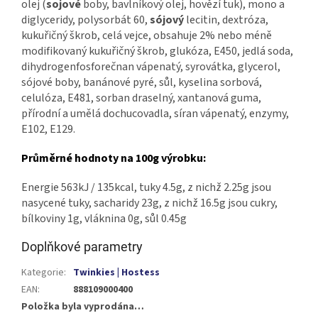
olej (
sojové
boby, bavlníkový olej, hovězí tuk), mono a
diglyceridy, polysorbát 60,
sójový
lecitin, dextróza,
kukuřičný škrob, celá vejce, obsahuje 2% nebo méně
modifikovaný kukuřičný škrob, glukóza, E450, jedlá soda,
dihydrogenfosforečnan vápenatý, syrovátka, glycerol,
sójové boby, banánové pyré, sůl, kyselina sorbová,
celulóza, E481, sorban draselný, xantanová guma,
přírodní a umělá dochucovadla, síran vápenatý, enzymy,
E102, E129.
Průměrné hodnoty na 100g výrobku:
Energie 563kJ / 135kcal, tuky 4.5g, z nichž 2.25g jsou
nasycené tuky, sacharidy 23g, z nichž 16.5g jsou cukry,
bílkoviny 1g, vláknina 0g, sůl 0.45g
Doplňkové parametry
Kategorie
:
Twinkies | Hostess
EAN
:
888109000400
Položka byla vyprodána…