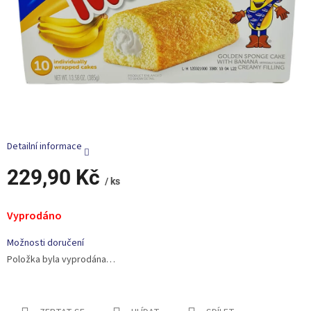
Detailní informace
229,90 Kč
/ ks
Měrná
cena:
Vyprodáno
Možnosti doručení
Položka byla vyprodána…