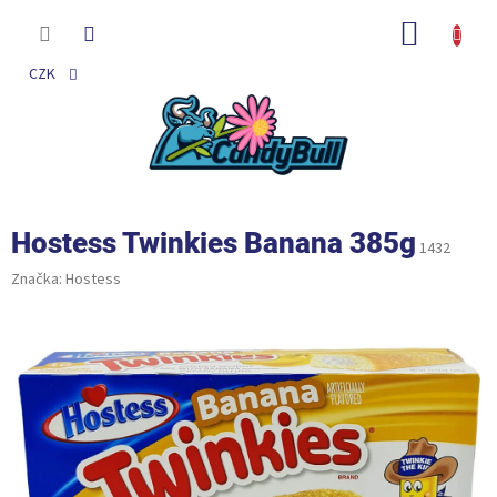
Přejít
na
NÁKUP
obsah
KOŠÍK
CZK
Hostess Twinkies Banana 385g
1432
Značka:
Hostess