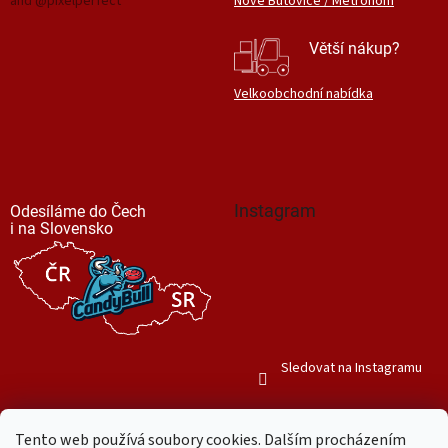
and @pixelperfect
Nové Butovice / Metronom
Větší nákup?
Velkoobchodní nabídka
Instagram
Odesíláme do Čech
i na Slovensko
Sledovat na Instagramu
Tento web používá soubory cookies. Dalším procházením