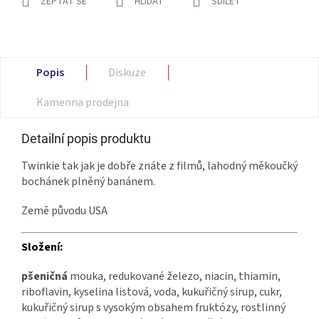
ZEPTAT SE
HLÍDAT
SDÍLET
Popis
Diskuze
Kamenna prodejna
Detailní popis produktu
Twinkie tak jak je dobře znáte z filmů, lahodný měkoučký
bochánek plněný banánem.
Země původu USA
Složení:
pšeničná
mouka, redukované železo, niacin, thiamin,
riboflavin, kyselina listová, voda, kukuřičný sirup, cukr,
kukuřičný sirup s vysokým obsahem fruktózy, rostlinný