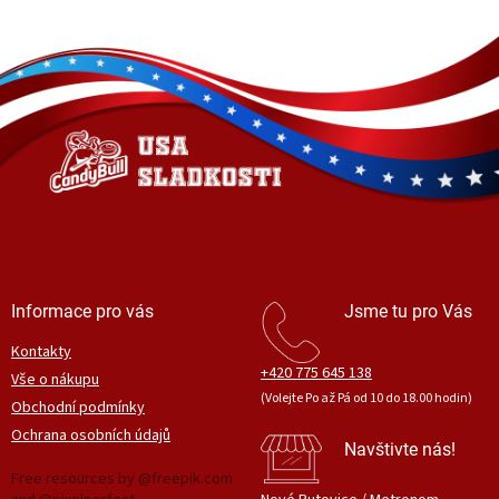
Z
á
p
a
t
í
Informace pro vás
Jsme tu pro Vás
Kontakty
+420 775 645 138
Vše o nákupu
(Volejte Po až Pá od 10 do 18.00 hodin)
Obchodní podmínky
Ochrana osobních údajů
Navštivte nás!
Free resources by @freepik.com